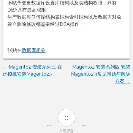
不赋予变更数据库设置库结构以及表结构权限，只有
DBA具有最高权限
生产数据库任何库结构表结构索引结构以及数据库对象
建立删除修改都需要经过DBA操作
张贴在
数据库相关
←
Magento2 安装系列三 在
Magento2 安装系列四 安装
文
虚拟机安装Magento2.3
Magento2.3常见问题与解决
方案
→
章
导
航
0
文章评分