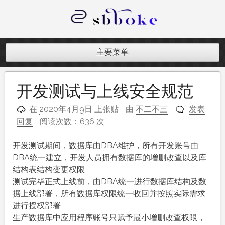
跳
至
内
记录跨境电商独立站开发遇到的点点
容
滴滴
主要菜单
开发测试与上线安全规范
在
2020年4月9日
上张贴
由
不二不三
发表
回复
阅读次数：636 次
开发测试期间，数据库由DBA维护，所有开发账号由
DBA统一建立，开发人员拥有数据库的增删改查以及库
结构表结构变更权限
测试完毕正式上线前，由DBA统一进行数据库结构及数
据上线部署，所有数据库权限统一收回并按照实际需求
进行授权部署
生产数据库中应用程序账号只赋予最小增删改查权限，