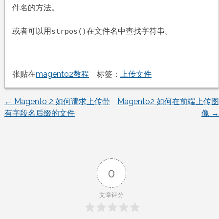
件名的方法。
或者可以用
在文件名中查找字符串。
strpos()
张贴在
magento2教程
标签：
上传文件
←
Magento 2 如何请求上传带
Magento2 如何在前端上传图
文
有字段名后缀的文件
像
→
章
导
0
航
文章评分