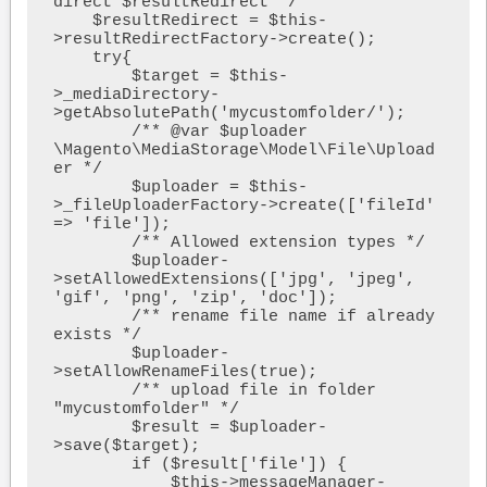
direct $resultRedirect */

    $resultRedirect = $this-
>resultRedirectFactory->create();

    try{

        $target = $this-
>_mediaDirectory-
>getAbsolutePath('mycustomfolder/');        

        /** @var $uploader 
\Magento\MediaStorage\Model\File\Upload
er */

        $uploader = $this-
>_fileUploaderFactory->create(['fileId' 
=> 'file']);

        /** Allowed extension types */

        $uploader-
>setAllowedExtensions(['jpg', 'jpeg', 
'gif', 'png', 'zip', 'doc']);

        /** rename file name if already 
exists */

        $uploader-
>setAllowRenameFiles(true);

        /** upload file in folder 
"mycustomfolder" */

        $result = $uploader-
>save($target);

        if ($result['file']) {

            $this->messageManager-