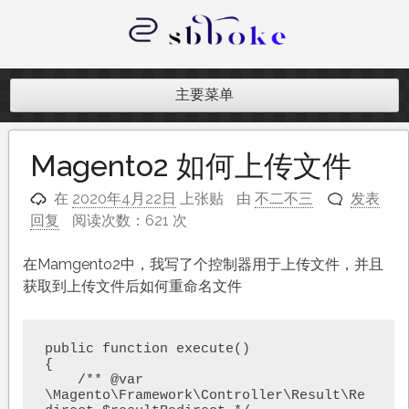
跳
至
内
记录跨境电商独立站开发遇到的点点
容
滴滴
主要菜单
Magento2 如何上传文件
在
2020年4月22日
上张贴
由
不二不三
发表
回复
阅读次数：621 次
在Mamgento2中，我写了个控制器用于上传文件，并且
获取到上传文件后如何重命名文件
public function execute()

{

    /** @var 
\Magento\Framework\Controller\Result\Re