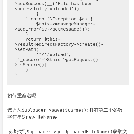
>addSuccess(__('File has been 
successfully uploaded')); 

        }

    } catch (\Exception $e) {

        $this->messageManager-
>addError($e->getMessage());

    }

    return $this-
>resultRedirectFactory->create()-
>setPath(

        '*/*/upload', 
['_secure'=>$this->getRequest()-
>isSecure()]

    );            

}
如何重命名呢
该方法
具有第二个参数：
$uploader->save($target);
字符串$ newFileName
或者找到
获取文
$uploader->getUploadedFileName()