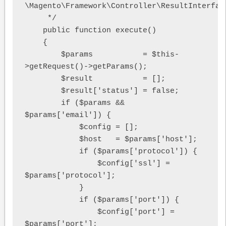
\Magento\Framework\Controller\ResultInterface
     */

    public function execute()

    {

        $params           = $this-
>getRequest()->getParams();

        $result           = [];

        $result['status'] = false;

        if ($params && 
$params['email']) {

            $config = [];

            $host   = $params['host'];

            if ($params['protocol']) {

                $config['ssl'] = 
$params['protocol'];

            }

            if ($params['port']) {

                $config['port'] = 
$params['port'];
