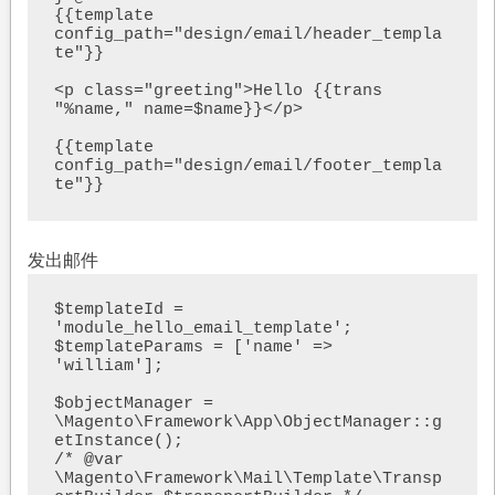
{{template 
config_path="design/email/header_templa
te"}}

<p class="greeting">Hello {{trans 
"%name," name=$name}}</p>

{{template 
config_path="design/email/footer_templa
te"}}
发出邮件
$templateId = 
'module_hello_email_template';

$templateParams = ['name' => 
'william'];

$objectManager = 
\Magento\Framework\App\ObjectManager::g
etInstance();

/* @var 
\Magento\Framework\Mail\Template\Transp