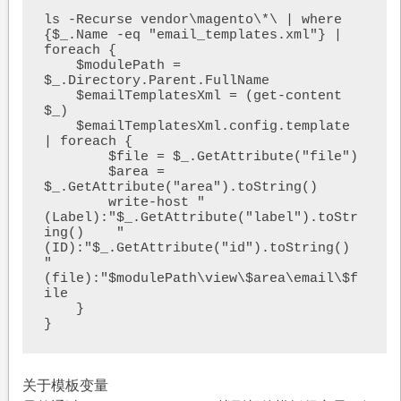
ls -Recurse vendor\magento\*\ | where 
{$_.Name -eq "email_templates.xml"} | 
foreach {

    $modulePath = 
$_.Directory.Parent.FullName

    $emailTemplatesXml = (get-content 
$_)

    $emailTemplatesXml.config.template 
| foreach {

        $file = $_.GetAttribute("file")

        $area = 
$_.GetAttribute("area").toString()

        write-host "
(Label):"$_.GetAttribute("label").toStr
ing()    "
(ID):"$_.GetAttribute("id").toString()    
"
(file):"$modulePath\view\$area\email\$f
ile

    }

}
关于模板变量