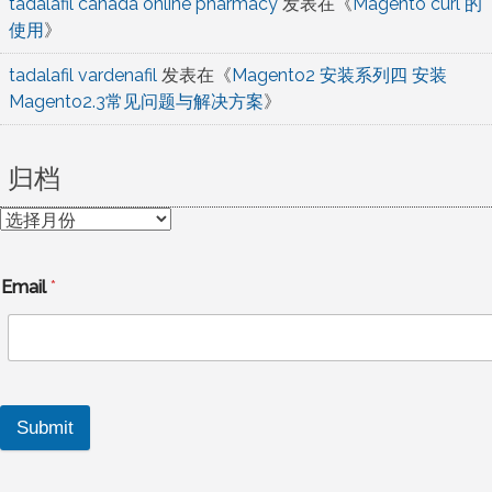
tadalafil canada online pharmacy
发表在《
Magento curl 的
使用
》
tadalafil vardenafil
发表在《
Magento2 安装系列四 安装
Magento2.3常见问题与解决方案
》
归档
归
档
Email
*
Submit