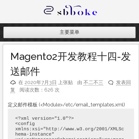
跳
至
内
记录跨境电商独立站开发遇到的点点
容
滴滴
主要菜单
Magento2开发教程十四-发
送邮件
在
2020年7月3日
上张贴
由
不二不三
发表回
复
阅读次数：626 次
定义邮件模板 (<Module>/etc/email_templates.xml)
<?xml version="1.0"?>

<config 
xmlns:xsi="http://www.w3.org/2001/XMLSc
hema-instance" 