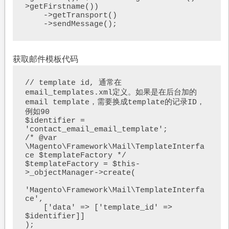
>getFirstname())

    ->getTransport()

    ->sendMessage();
获取邮件模板代码
// template id, 通常在
email_templates.xml定义。如果是在后台加的
email template，需要换成template的记录ID，
例如90

$identifier = 
'contact_email_email_template';

/* @var 
\Magento\Framework\Mail\TemplateInterfa
ce $templateFactory */

$templateFactory = $this-
>_objectManager->create(

'Magento\Framework\Mail\TemplateInterfa
ce',

    ['data' => ['template_id' => 
$identifier]]

);
