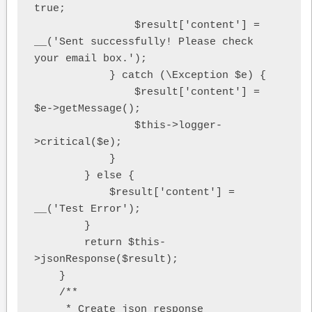
true;

                $result['content'] = 
__('Sent successfully! Please check 
your email box.');

            } catch (\Exception $e) {

                $result['content'] = 
$e->getMessage();

                $this->logger-
>critical($e);

            }

        } else {

            $result['content'] = 
__('Test Error');

        }

        return $this-
>jsonResponse($result);

    }

    /**

     * Create json response
