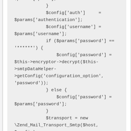
            }

            $config['auth']     = 
$params['authentication'];

            $config['username'] = 
$params['username'];

            if ($params['password'] == 
'******') {

                $config['password'] = 
$this->encryptor->decrypt($this-
>smtpDataHelper-
>getConfig('configuration_option', 
'password'));

            } else {

                $config['password'] = 
$params['password'];

            }

            $transport = new 
\Zend_Mail_Transport_Smtp($host, 