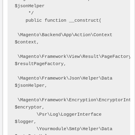
$jsonHelper

     */

    public function __construct(

 \Magento\Backend\App\Action\Context 
$context,

 \Magento\Framework\View\Result\PageFactory 
$resultPageFactory,

 \Magento\Framework\Json\Helper\Data 
$jsonHelper,

 \Magento\Framework\Encryption\EncryptorInter
$encryptor,

        \Psr\Log\LoggerInterface 
$logger,

        \Yourmodule\Smtp\Helper\Data 