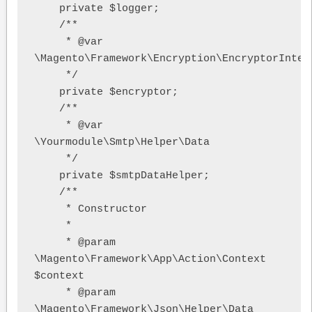
    private $logger;

    /**

     * @var 
\Magento\Framework\Encryption\EncryptorInterf
     */

    private $encryptor;

    /**

     * @var 
\Yourmodule\Smtp\Helper\Data

     */

    private $smtpDataHelper;

    /**

     * Constructor

     *

     * @param 
\Magento\Framework\App\Action\Context 
$context

     * @param 
\Magento\Framework\Json\Helper\Data 