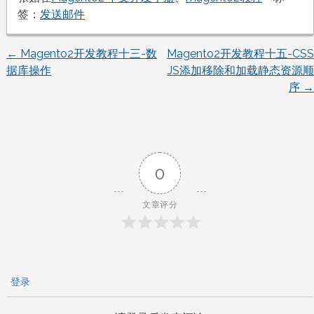
签：
发送邮件
←
Magento2开发教程十三-数
Magento2开发教程十五-CSS
文
据库操作
JS添加移除和加载静态资源顺
序
→
章
导
航
0
文章评分
登录