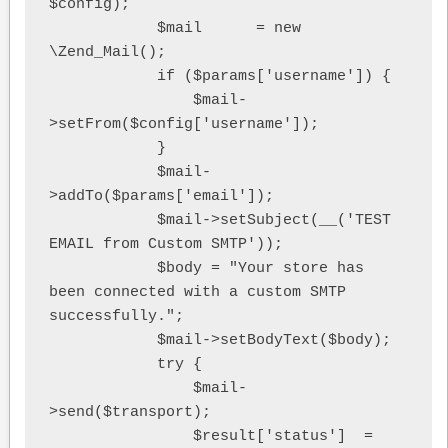
$config);

            $mail      = new 
\Zend_Mail();

            if ($params['username']) {

                $mail-
>setFrom($config['username']);

            }

            $mail-
>addTo($params['email']);

            $mail->setSubject(__('TEST 
EMAIL from Custom SMTP'));

            $body = "Your store has 
been connected with a custom SMTP 
successfully.";

            $mail->setBodyText($body);

            try {

                $mail-
>send($transport);

                $result['status']  = 