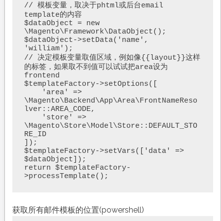
// 模板变量，取决于phtml或后台email 
template的内容

$dataObject = new 
\Magento\Framework\DataObject();

$dataObject->setData('name', 
'william');

// 决定模板变量取值区域，例如像{{layout}}这样
的标签，如果取不到值可以试试把area设为
frontend

$templateFactory->setOptions([

    'area' => 
\Magento\Backend\App\Area\FrontNameReso
lver::AREA_CODE,

    'store' => 
\Magento\Store\Model\Store::DEFAULT_STO
RE_ID

]);

$templateFactory->setVars(['data' => 
$dataObject]);

return $templateFactory-
>processTemplate();
获取所有邮件模板的位置(powershell)