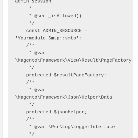
admin session

     *

     * @see _isAllowed()

     */

    const ADMIN_RESOURCE = 
'Yourmodule_Smtp::smtp';

    /**

     * @var 
\Magento\Framework\View\Result\PageFactory

     */

    protected $resultPageFactory;

    /**

     * @var 
\Magento\Framework\Json\Helper\Data

     */

    protected $jsonHelper;

    /**

     * @var \Psr\Log\LoggerInterface

     */
