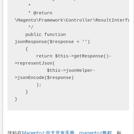
     *

     * @return 
\Magento\Framework\Controller\ResultInterface
     */

    public function 
jsonResponse($response = '')

    {

        return $this->getResponse()-
>representJson(

            $this->jsonHelper-
>jsonEncode($response)

        );

    }

}
张贴在
Magento2 中文开发手册
、
magento2教程
标