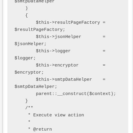
$smtpDataHelper

    )

    {

        $this->resultPageFactory = 
$resultPageFactory;

        $this->jsonHelper        = 
$jsonHelper;

        $this->logger            = 
$logger;

        $this->encryptor         = 
$encryptor;

        $this->smtpDataHelper    = 
$smtpDataHelper;

        parent::__construct($context);

    }

    /**

     * Execute view action

     *

     * @return 