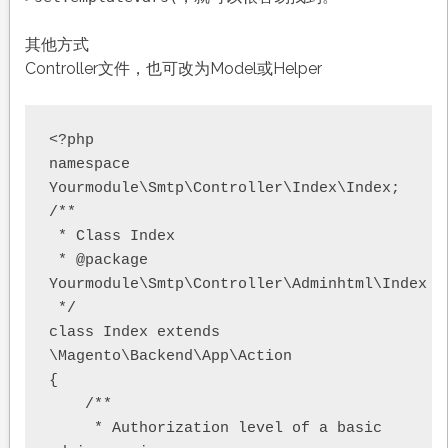
其他方式
Controller文件，也可改为Model或Helper
<?php

namespace 
Yourmodule\Smtp\Controller\Index\Index;

/**

 * Class Index

 * @package 
Yourmodule\Smtp\Controller\Adminhtml\Index

 */

class Index extends 
\Magento\Backend\App\Action

{

    /**

     * Authorization level of a basic 