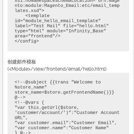
xsi:noNamespaceSchemaLocation="urn:mage
nto:module:Magento_Email:etc/email_temp
lates.xsd">

    <template 
id="module_hello_email_template" 
label="Test Mail" file="hello.html" 
type="html" module="Infinity_Base" 
area="frontend"/>

</config>
创建邮件模板
(<Module>/view/frontend/email/hello.html)
<!--@subject {{trans "Welcome to 
%store_name" 
store_name=$store.getFrontendName()}} 
@-->

<!--@vars {

"var this.getUrl($store, 
'customer/account/')":"Customer Account 
URL",

"var customer.email":"Customer Email",

"var customer.name":"Customer Name"

} @-->
