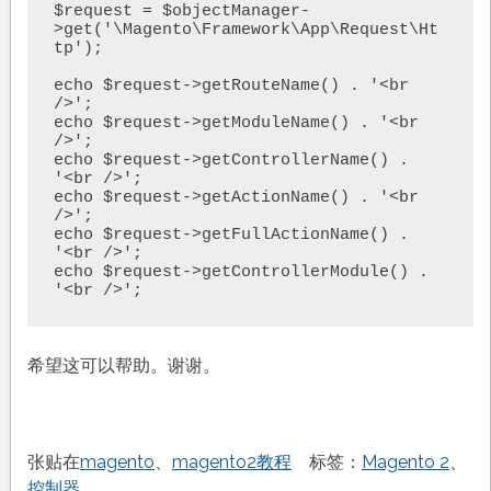
$request = $objectManager-
>get('\Magento\Framework\App\Request\Ht
tp');

echo $request->getRouteName() . '<br 
/>';

echo $request->getModuleName() . '<br 
/>';

echo $request->getControllerName() . 
'<br />';

echo $request->getActionName() . '<br 
/>';

echo $request->getFullActionName() . 
'<br />';

echo $request->getControllerModule() . 
'<br />';
希望这可以帮助。谢谢。
张贴在
magento
、
magento2教程
标签：
Magento 2
、
控制器