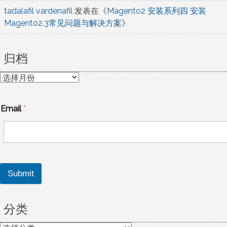
tadalafil vardenafil
发表在《
Magento2 安装系列四 安装
Magento2.3常见问题与解决方案
》
归档
归
档
Email
*
Submit
分类