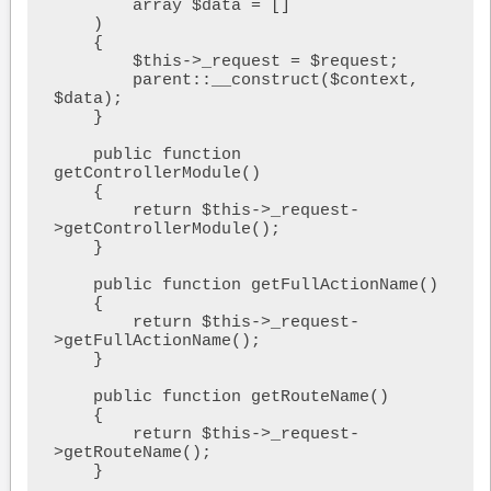
        array $data = []

    )

    {        

        $this->_request = $request;

        parent::__construct($context, 
$data);

    }

    public function 
getControllerModule()

    {

        return $this->_request-
>getControllerModule();

    }

    public function getFullActionName()

    {

        return $this->_request-
>getFullActionName();

    }

    public function getRouteName()

    {

        return $this->_request-
>getRouteName();

    }
