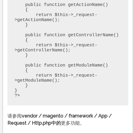
    public function getActionName()

    {

        return $this->_request-
>getActionName();

    }

    public function getControllerName()

    {

        return $this->_request-
>getControllerName();

    }

    public function getModuleName()

    {

        return $this->_request-
>getModuleName();

    }

}

?>
请参阅
vendor / magento / framework / App /
Request / Http.php中的
更多功能。