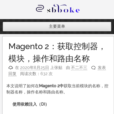
跳
至
内
记录跨境电商独立站开发遇到的点点
容
滴滴
主要菜单
Magento 2：获取控制器，
模块，操作和路由名称
在
2020年8月25日
上张贴
由
不二不三
发表
回复
阅读次数：632 次
本文说明了如何在
Magento 2中
获取当前模块的名称，控
制器名称，操作名称和路由名称。
使用依赖注入（DI）