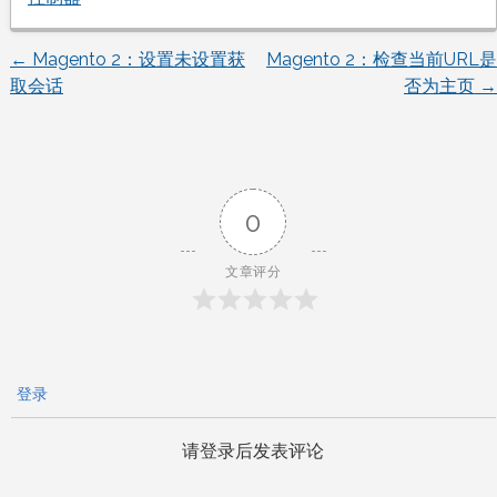
←
Magento 2：设置未设置获
Magento 2：检查当前URL是
文
取会话
否为主页
→
章
导
0
航
文章评分
登录
请登录后发表评论