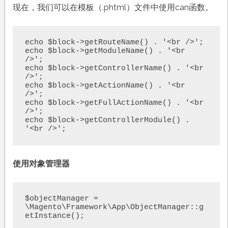
现在，我们可以在模板（.phtml）文件中使用can函数。
echo $block->getRouteName() . '<br />';

echo $block->getModuleName() . '<br 
/>';

echo $block->getControllerName() . '<br 
/>';

echo $block->getActionName() . '<br 
/>';

echo $block->getFullActionName() . '<br 
/>';

echo $block->getControllerModule() . 
'<br />';
使用对象管理器
$objectManager =  
\Magento\Framework\App\ObjectManager::g
etInstance();        
