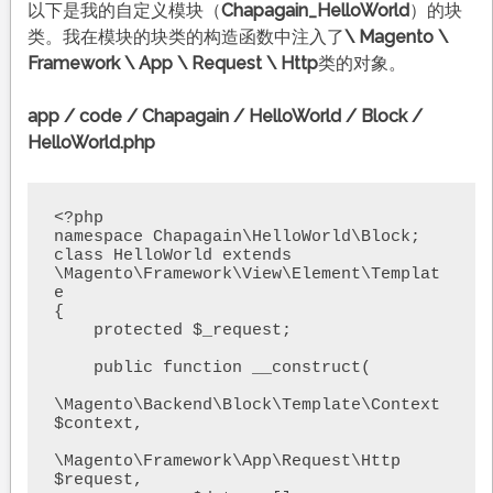
以下是我的自定义模块（
Chapagain_HelloWorld
）的块
类。我在模块的块类的构造函数中注入了
\ Magento \
Framework \ App \ Request \ Http
类的对象。
app / code / Chapagain / HelloWorld / Block /
HelloWorld.php
<?php

namespace Chapagain\HelloWorld\Block;

class HelloWorld extends 
\Magento\Framework\View\Element\Templat
e

{

    protected $_request;    

    public function __construct(

\Magento\Backend\Block\Template\Context 
$context,

\Magento\Framework\App\Request\Http 
$request,
