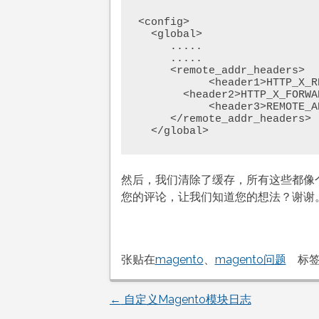
<config>

  <global>

     .....

     .....

     <remote_addr_headers>

           <header1>HTTP_X_REAL_IP</header1>

       <header2>HTTP_X_FORWARDED_FOR</header2>

           <header3>REMOTE_ADDR</header3>

     </remote_addr_headers>

  </global>
然后，我们清除了缓存，所有这些都像
您的评论，让我们知道您的想法？谢谢
张贴在
magento
、
magento问题
标
←
自定义Magento模块日志
文