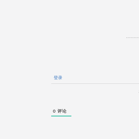
章
导
航
登录
0
评论