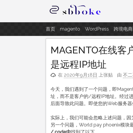
跳
至
内
记录跨境电商独立站开发遇到的点
容
首页
magento
WordPress
跨境电商
MAGENTO在线
是远程IP地址
在
2020年9月18日
上张贴
由
不二
今天，我们遇到了一个问题，即Magen
址，而不是客户的/远程IP地址。经过
后面导致此问题。即使您的Web服务
实际上，我们可能会忽略上述问题，因
另一个问题，World pay phoen
/ code中
找到了以下