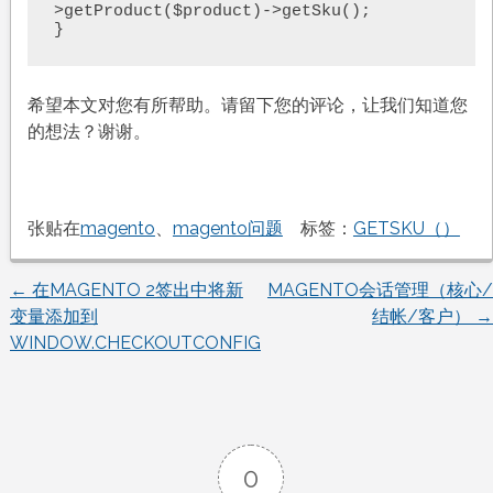
>getProduct($product)->getSku();

}
希望本文对您有所帮助。请留下您的评论，让我们知道您
的想法？谢谢。
张贴在
magento
、
magento问题
标签：
GETSKU（）
←
在MAGENTO 2签出中将新
MAGENTO会话管理（核心/
文
变量添加到
结帐/客户）
→
WINDOW.CHECKOUTCONFIG
章
导
航
0