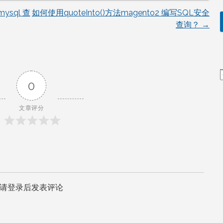
mysql 查
如何使用quoteInto()方法magento2 编写SQL安全
查询？
→
0
文章评分
请登录后发表评论