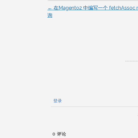
←
在Magento2 中编写一个 fetchAssoc 
文
询
章
导
航
登录
0
评论