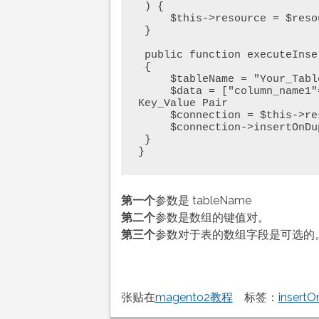
 ) {

     $this->resource = $resource;

 }

 public function executeInsertOnDuplicate()

 {

     $tableName = "Your_Tablename";

     $data = ["column_name1"=>"value1","column_name2"=>"value2"]; // 
Key_Value Pair

     $connection = $this->resource->getConnection();

     $connection->insertOnDuplicate($tableName, $data);

 }

}
第一个
参数是 tableName
第二个
参数是数组的键值对。
第三个
参数对于表的数组字段是可选的
张贴在
magento2教程
标签：
insertO