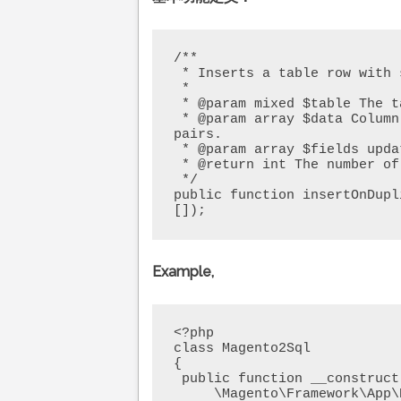
/**

 * Inserts a table row with specified data.

 *

 * @param mixed $table The table to insert data into.

 * @param array $data Column-value pairs or array of column-value 
pairs.

 * @param array $fields update fields pairs or values

 * @return int The number of affected rows.

 */

public function insertOnDupl
[]);
Example,
<?php

class Magento2Sql

{

 public function __construct(

     \Magento\Framework\App\ResourceConnection $resource
