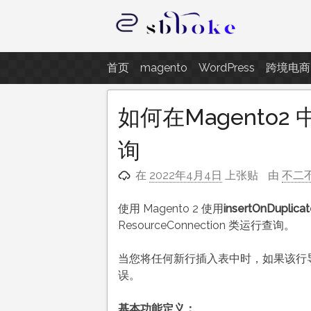
跳
至
内
记录跨境电商独立站开发遇到的点
容
首页
magento
WordPress
跨境电商
如何在Magento2 中使
询
在
2022年4月4日
上张贴
由
不二
使用 Magento 2 使用
insertOnDuplicat
ResourceConnection 类运行查询。
当您将任何新行插入表中时，如果该行导
误。
基本功能定义：