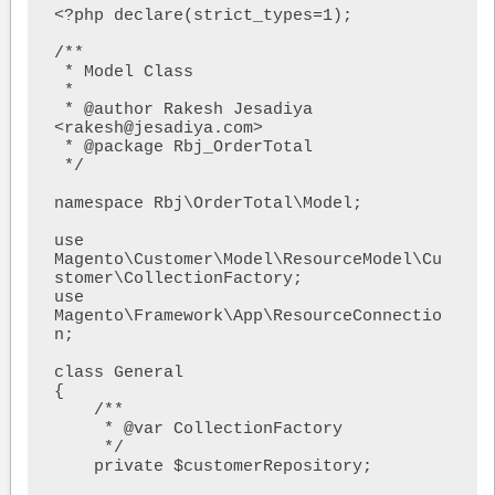
<?php declare(strict_types=1);

/**

 * Model Class

 *

 * @author Rakesh Jesadiya 
<rakesh@jesadiya.com>

 * @package Rbj_OrderTotal

 */

namespace Rbj\OrderTotal\Model;

use 
Magento\Customer\Model\ResourceModel\Cu
stomer\CollectionFactory;

use 
Magento\Framework\App\ResourceConnectio
n;

class General

{

    /**

     * @var CollectionFactory

     */

    private $customerRepository;
