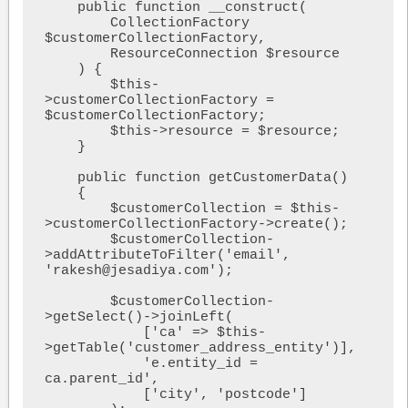
    public function __construct(

        CollectionFactory 
$customerCollectionFactory,

        ResourceConnection $resource

    ) {

        $this-
>customerCollectionFactory = 
$customerCollectionFactory;

        $this->resource = $resource;

    }

    public function getCustomerData()

    {

        $customerCollection = $this-
>customerCollectionFactory->create();

        $customerCollection-
>addAttributeToFilter('email', 
'rakesh@jesadiya.com');

        $customerCollection-
>getSelect()->joinLeft(

            ['ca' => $this-
>getTable('customer_address_entity')],

            'e.entity_id = 
ca.parent_id',

            ['city', 'postcode']
