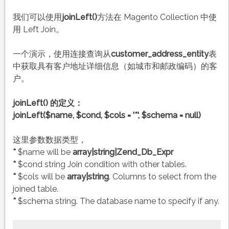
我们可以使用
joinLeft()
方法在 Magento Collection 中使
用 Left Join。
一个演示，使用连接查询从
customer_address_entity
表
中获取具有客户地址详细信息（如城市和邮政编码）的客
户。
joinLeft() 的定义：
joinLeft($name, $cond, $cols = '*', $schema = null)
这里参数数据类型，
*
$name will be
array|string|Zend_Db_Expr
*
$cond string Join condition with other tables.
*
$cols will be
array|string
. Columns to select from the
joined table.
*
$schema string. The database name to specify if any.