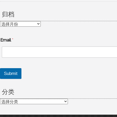
归档
归
档
Email
*
Submit
分类
分
类