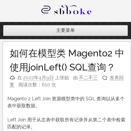
跳
至
内
记录跨境电商独立站开发遇到的点点
容
滴滴
主要菜单
如何在模型类 Magento2 中
使用joinLeft() SQL查询？
在
2022年4月9日
上张贴
由
不二不三
发表回
复
阅读次数：650 次
Magento 2 Left Join 资源模型类中的 SQL 查询以从多个
表中获取数据。
Left Join 用于从左表中获取所有记录并从第二个表中检索
匹配的记录。