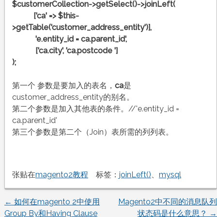
$customerCollection->getSelect()->joinLeft(
['ca' => $this-
>getTable('customer_address_entity')],
'e.entity_id = ca.parent_id',
['ca.city', 'ca.postcode ']
);
第一个 参数是要加入的表名，
ca
是
customer_address_entity的别名。
第二个参数是加入其他表的条件。//'e.entity_id =
ca.parent_id'
第三个参数是第二个（Join）表所需的列列表。
张贴在
magento2教程
标签：
joinLeft()
、
mysql
←
如何在magento 2中使用
Magento2中不同的消息队列
文
Group By和Having Clause
状态码是什么意思？
→