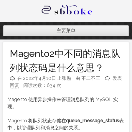
跳
至
内
记录跨境电商独立站开发遇到的点点
容
滴滴
主要菜单
Magento2中不同的消息队
列状态码是什么意思？
在
2022年4月10日
上张贴
由
不二不三
发表
回复
阅读次数：634 次
Magento 使用异步操作来管理消息队列的 MySQL 实
现。
Magento 将队列状态存储在
queue_message_status
表
中，以管理队列和消息之间的关系。