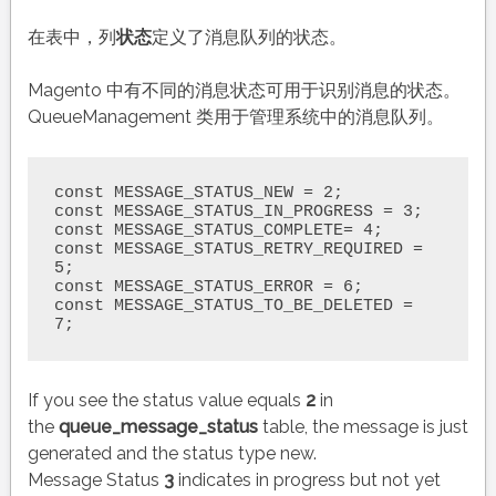
在表中，列
状态
定义了消息队列的状态。
Magento 中有不同的消息状态可用于识别消息的状态。
QueueManagement 类用于管理系统中的消息队列。
const MESSAGE_STATUS_NEW = 2;

const MESSAGE_STATUS_IN_PROGRESS = 3;

const MESSAGE_STATUS_COMPLETE= 4;

const MESSAGE_STATUS_RETRY_REQUIRED = 
5;

const MESSAGE_STATUS_ERROR = 6;

const MESSAGE_STATUS_TO_BE_DELETED = 
7;
If you see the status value equals
2
in
the
queue_message_status
table, the message is just
generated and the status type new.
Message Status
3
indicates in progress but not yet