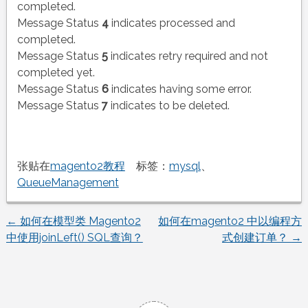
completed.
Message Status
4
indicates processed and
completed.
Message Status
5
indicates retry required and not
completed yet.
Message Status
6
indicates having some error.
Message Status
7
indicates to be deleted.
张贴在
magento2教程
标签：
mysql
、
QueueManagement
←
如何在模型类 Magento2
如何在magento2 中以编程方
文
中使用joinLeft() SQL查询？
式创建订单？
→
章
导