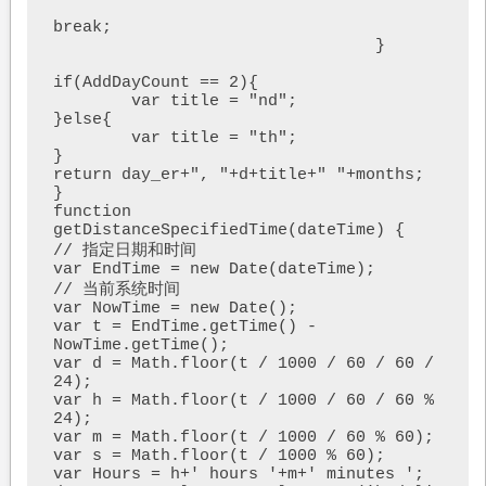
break; 

				 }

if(AddDayCount == 2){

	var title = "nd"; 

}else{

	var title = "th"; 

}

return day_er+", "+d+title+" "+months;

}

function 
getDistanceSpecifiedTime(dateTime) {

// 指定日期和时间

var EndTime = new Date(dateTime);

// 当前系统时间

var NowTime = new Date();

var t = EndTime.getTime() - 
NowTime.getTime();

var d = Math.floor(t / 1000 / 60 / 60 / 
24);

var h = Math.floor(t / 1000 / 60 / 60 % 
24);

var m = Math.floor(t / 1000 / 60 % 60);

var s = Math.floor(t / 1000 % 60);

var Hours = h+' hours '+m+' minutes ';
