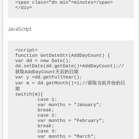
<span class="dn min">minutes</span>

</div>
JavaScript
<script>

function GetDateStr(AddDayCount) {

var dd = new Date();

dd.setDate(dd.getDate()+AddDayCount);//
获取AddDayCount天后的日期

var y =dd.getFullYear();

var m = dd.getMonth()+1;//获取当前月份的日
期

switch(m){

	case 1:

	var months = "January";

	break; 

	case 2:

	var months = "February";

	break; 

	case 3:

	var months = "March";
