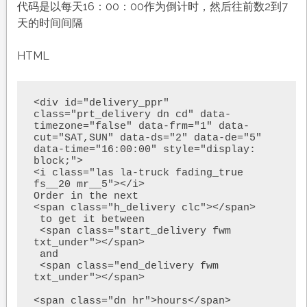
代码是以每天16：00：00作为倒计时，然后往前数2到7
天的时间间隔
HTML
<div id="delivery_ppr" 
class="prt_delivery dn cd" data-
timezone="false" data-frm="1" data-
cut="SAT,SUN" data-ds="2" data-de="5" 
data-time="16:00:00" style="display: 
block;">

<i class="las la-truck fading_true 
fs__20 mr__5"></i>

Order in the next 

<span class="h_delivery clc"></span>

 to get it between 

 <span class="start_delivery fwm 
txt_under"></span>

 and 

 <span class="end_delivery fwm 
txt_under"></span>

<span class="dn hr">hours</span>
