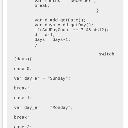
	var months = "December";

	break; 

				}	
	var d =dd.getDate();

	var days = dd.getDay();

	if(AddDayCount == 7 && d<12){

	d = d-1;

	days = days-1;

	}

				 switch
(days){

case 0:

var day_er = "Sunday";

break; 

case 1:

var day_er =  "Monday";

break; 

case 2:
