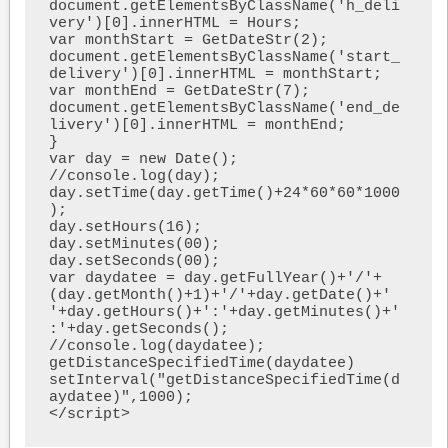
document.getElementsByClassName('h_deli
very')[0].innerHTML = Hours;

var monthStart = GetDateStr(2);

document.getElementsByClassName('start_
delivery')[0].innerHTML = monthStart;

var monthEnd = GetDateStr(7);

document.getElementsByClassName('end_de
livery')[0].innerHTML = monthEnd;

}

var day = new Date();

//console.log(day);

day.setTime(day.getTime()+24*60*60*1000
);

day.setHours(16);

day.setMinutes(00);

day.setSeconds(00);

var daydatee = day.getFullYear()+'/'+ 
(day.getMonth()+1)+'/'+day.getDate()+' 
'+day.getHours()+':'+day.getMinutes()+'
:'+day.getSeconds();

//console.log(daydatee);

getDistanceSpecifiedTime(daydatee)

setInterval("getDistanceSpecifiedTime(d
aydatee)",1000);

</script>