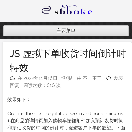
跳
至
内
记录跨境电商独立站开发遇到的点点
容
滴滴
主要菜单
JS 虚拟下单收货时间倒计时
特效
在
2022年11月16日
上张贴
由
不二不三
发表
回复
阅读次数：616 次
效果如下：
Order in the next
to get it between
and
hours
minutes
1.在商品的详情页加入购物车按钮附件加入预计发货时间
和预估收货的时间的倒计时，促进客户下单的欲望。下面