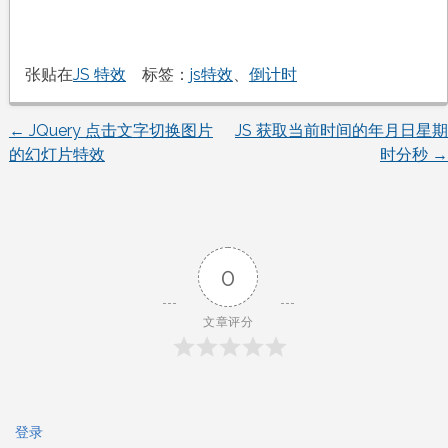
张贴在
JS 特效
标签：
js特效
、
倒计时
←
JQuery 点击文字切换图片
JS 获取当前时间的年月日星期
文
的幻灯片特效
时分秒
→
章
导
0
航
文章评分
登录