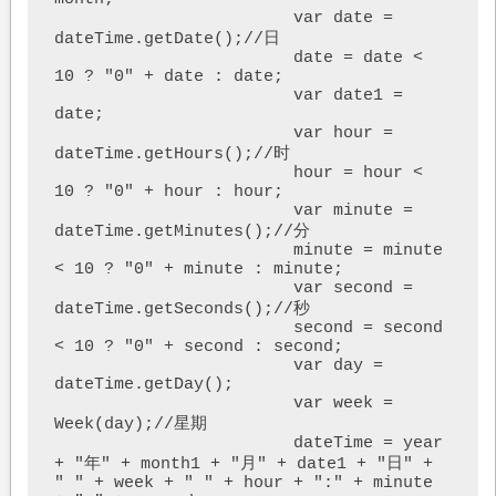
			var date = 
dateTime.getDate();//日

			date = date < 
10 ? "0" + date : date;

			var date1 = 
date;

			var hour = 
dateTime.getHours();//时

			hour = hour < 
10 ? "0" + hour : hour;

			var minute = 
dateTime.getMinutes();//分

			minute = minute 
< 10 ? "0" + minute : minute;

			var second = 
dateTime.getSeconds();//秒

			second = second 
< 10 ? "0" + second : second;

			var day = 
dateTime.getDay();

			var week = 
Week(day);//星期

			dateTime = year 
+ "年" + month1 + "月" + date1 + "日" + 
" " + week + " " + hour + ":" + minute 