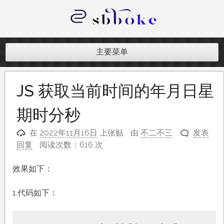
跳
至
内
记录跨境电商独立站开发遇到的点点
容
滴滴
主要菜单
JS 获取当前时间的年月日星
期时分秒
在
2022年11月16日
上张贴
由
不二不三
发表
回复
阅读次数：616 次
效果如下：
1.代码如下：