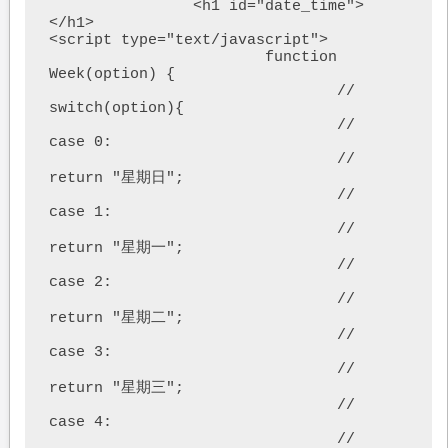
		<h1 id="date_time">
</h1>

<script type="text/javascript">

			function 
Week(option) {

				// 
switch(option){

				// 	
case 0:

				// 	
return "星期日";

				// 	
case 1:

				// 	
return "星期一";

				// 	
case 2:

				// 	
return "星期二";

				// 	
case 3:

				// 	
return "星期三";

				// 	
case 4:

				// 	