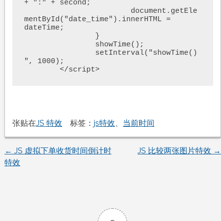
+ ":" + second;

			document.getEle
mentById("date_time").innerHTML = 
dateTime;

		}

		showTime();

		setInterval("showTime()
", 1000);

	</script>
张贴在
JS 特效
标签：
js特效
、
当前时间
←
JS 虚拟下单收货时间倒计时
JS 比较两张图片特效
→
文
特效
章
导