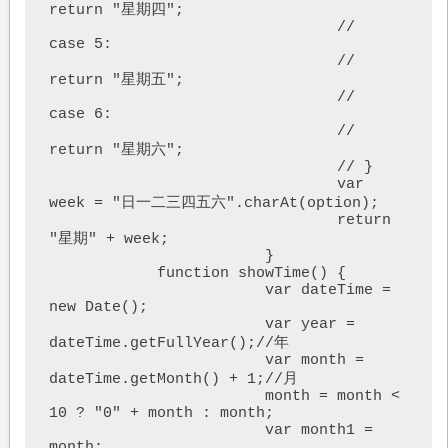
return "星期四";

				// 	
case 5:

				// 	
return "星期五";

				// 	
case 6:

				// 	
return "星期六";

				// }

				var 
week = "日一二三四五六".charAt(option);

				return 
"星期" + week;

			}

            function showTime() {

			var dateTime = 
new Date();

			var year = 
dateTime.getFullYear();//年

			var month = 
dateTime.getMonth() + 1;//月

			month = month < 
10 ? "0" + month : month;

			var month1 = 
month;
