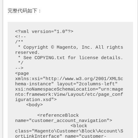
完整代码如下：
<?xml version="1.0"?>

<!--

/**

 * Copyright © Magento, Inc. All rights 
reserved.

 * See COPYING.txt for license details.

 */

-->

<page 
xmlns:xsi="http://www.w3.org/2001/XMLSc
hema-instance" layout="2columns-left" 
xsi:noNamespaceSchemaLocation="urn:mage
nto:framework:View/Layout/etc/page_conf
iguration.xsd">

    <body>

        <referenceBlock 
name="customer_account_navigation">

                    <block 
class="Magento\Customer\Block\Account\S
ortLinkInterface" name="customer-