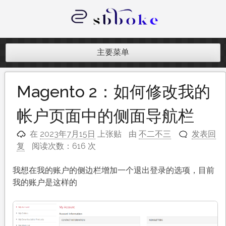
跳
至
内
记录跨境电商独立站开发遇到的点点
容
滴滴
主要菜单
Magento 2：如何修改我的
帐户页面中的侧面导航栏
在
2023年7月15日
上张贴
由
不二不三
发表回
复
阅读次数：616 次
我想在我的账户的侧边栏增加一个退出登录的选项，目前
我的账户是这样的