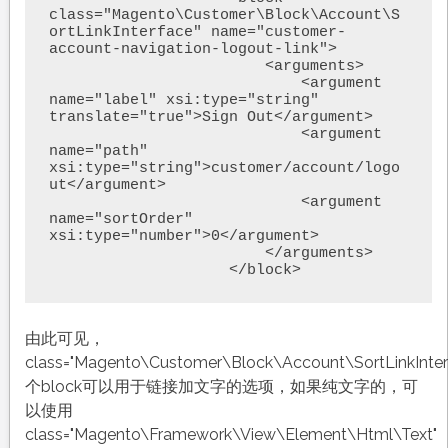
class="Magento\Customer\Block\Account\S
ortLinkInterface" name="customer-
account-navigation-logout-link">

                        <arguments>

                            <argument 
name="label" xsi:type="string" 
translate="true">Sign Out</argument>

                            <argument 
name="path" 
xsi:type="string">customer/account/logo
ut</argument>

                            <argument 
name="sortOrder" 
xsi:type="number">0</argument>

                        </arguments>

                    </block>
由此可见，
class="Magento\Customer\Block\Account\SortLinkInte
个block可以用于链接加文字的选项，如果纯文字的，可
以使用
class="Magento\Framework\View\Element\Html\Text"