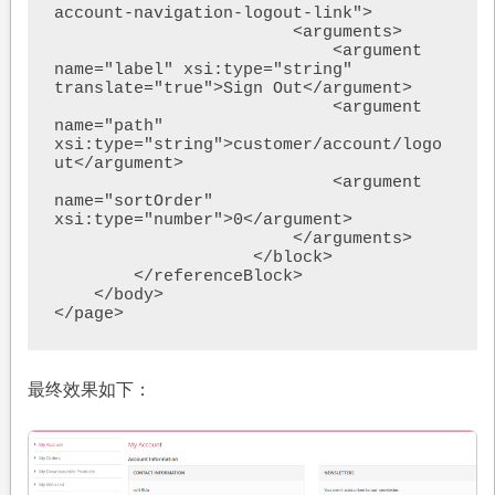
account-navigation-logout-link">

                        <arguments>

                            <argument 
name="label" xsi:type="string" 
translate="true">Sign Out</argument>

                            <argument 
name="path" 
xsi:type="string">customer/account/logo
ut</argument>

                            <argument 
name="sortOrder" 
xsi:type="number">0</argument>

                        </arguments>

                    </block>

        </referenceBlock>

    </body>

最终效果如下：