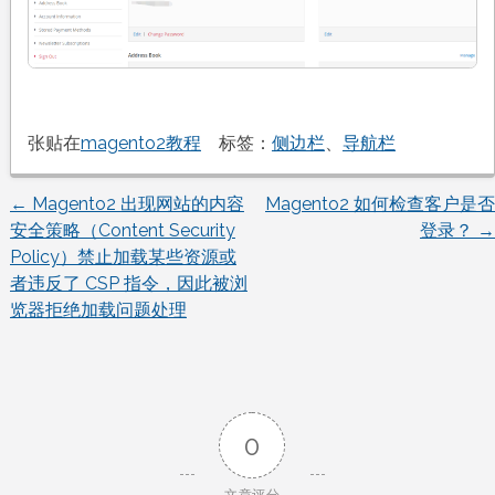
张贴在
magento2教程
标签：
侧边栏
、
导航栏
←
Magento2 出现网站的内容
Magento2 如何检查客户是否
文
安全策略（Content Security
登录？
→
Policy）禁止加载某些资源或
章
者违反了 CSP 指令，因此被浏
览器拒绝加载问题处理
导
航
0