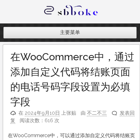
跳
至
内
记录跨境电商独立站开发遇到的点点
容
滴滴
主要菜单
在WooCommerce中，通过
添加自定义代码将结账页面
的电话号码字段设置为必填
字段
在
2024年9月10日
上张贴
由
不二不三
发表回
复
阅读次数：616 次
在WooCommerce中，可以通过添加自定义代码将结账页