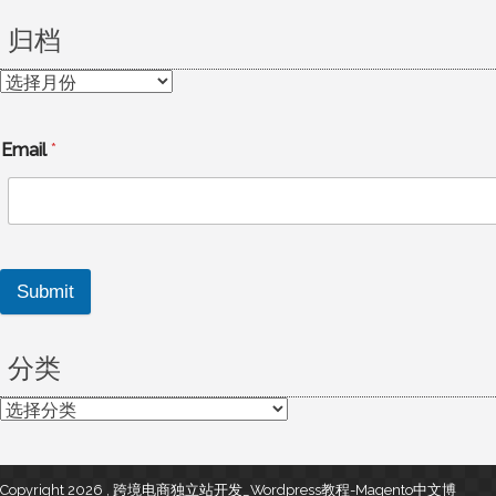
归档
归
档
Email
*
Submit
分类
分
类
Copyright 2026 , 跨境电商独立站开发_Wordpress教程-Magento中文博