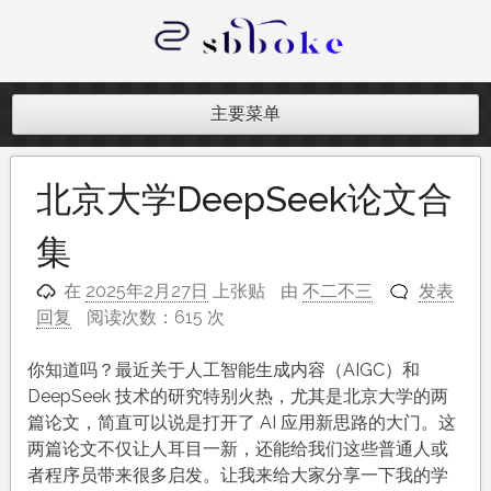
跳
至
内
记录跨境电商独立站开发遇到的点点
容
滴滴
主要菜单
北京大学DeepSeek论文合
集
在
2025年2月27日
上张贴
由
不二不三
发表
回复
阅读次数：615 次
你知道吗？最近关于人工智能生成内容（AIGC）和
DeepSeek 技术的研究特别火热，尤其是北京大学的两
篇论文，简直可以说是打开了 AI 应用新思路的大门。这
两篇论文不仅让人耳目一新，还能给我们这些普通人或
者程序员带来很多启发。让我来给大家分享一下我的学