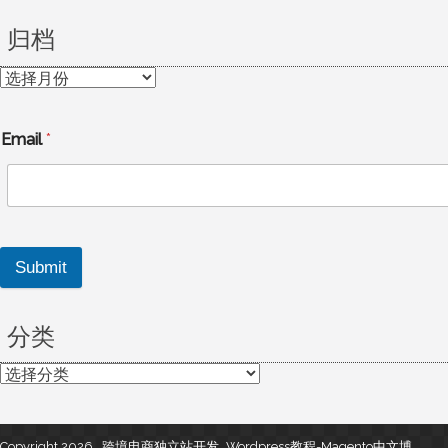
归档
归
档
Email
*
Submit
分类
分
类
Copyright 2026 , 跨境电商独立站开发_Wordpress教程-Magento中文博