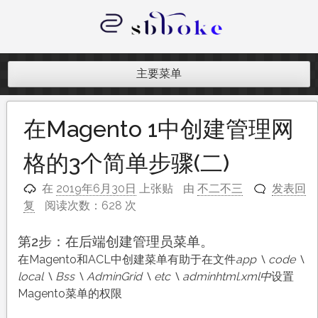
跳
至
内
记录跨境电商独立站开发遇到的点点
容
滴滴
主要菜单
在Magento 1中创建管理网
格的3个简单步骤(二)
在
2019年6月30日
上张贴
由
不二不三
发表回
复
阅读次数：628 次
第2步：在后端创建管理员菜单。
在Magento和ACL中创建菜单有助于在文件
app \ code \
local \ Bss \ AdminGrid \ etc \ adminhtml.xml中
设置
Magento菜单的权限