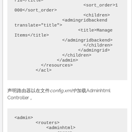
rid</title>

			  <sort_order>1
000</sort_order>

			  <children>

		  <admingridbackend 
translate="title">

			<title>Manage 
Items</title>

		  </admingridbackend>

			  </children>

			</admingrid>

		  </children>

		</admin>

	  </resources>

声明路由器以在文件
config.xml中
加载Adminhtml
Controller
。
<admin>

        <routers>

            <adminhtml>
