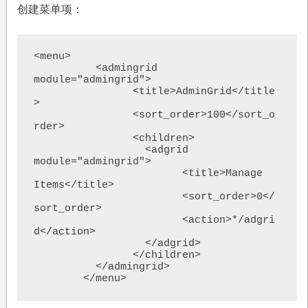
创建菜单项：
<menu>

	  <admingrid 
module="admingrid">

		<title>AdminGrid</title
>

		<sort_order>100</sort_o
rder>

		<children>

		  <adgrid 
module="admingrid">

			<title>Manage 
Items</title>

			<sort_order>0</
sort_order>

			<action>*/adgri
d</action>

		  </adgrid>

		</children>

	  </admingrid>

	</menu>