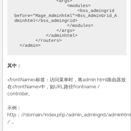
                <args>

                    <modules>

                        <bss_admingrid 
before="Mage_Adminhtml">Bss_AdminGrid_A
dminhtml</bss_admingrid>

                    </modules>

                </args>

            </adminhtml>

        </routers>

其中：
<frontName>标签：访问菜单时，将admin html路由器放
在<frontName>中，如URL路径frontname /
controller。
示例：
http：//domain/index.php/admin_admingrid/adminhtml
/ ...