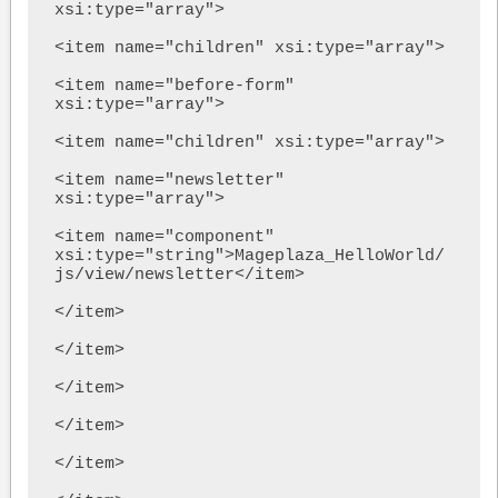
xsi:type="array">

<item name="children" xsi:type="array">

<item name="before-form" 
xsi:type="array">

<item name="children" xsi:type="array">

<item name="newsletter" 
xsi:type="array">

<item name="component" 
xsi:type="string">Mageplaza_HelloWorld/
js/view/newsletter</item>

</item>

</item>

</item>

</item>

</item>
