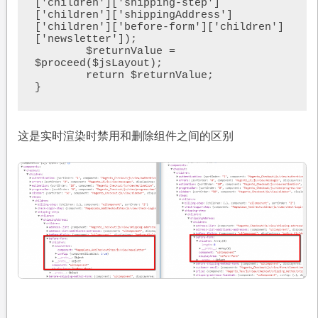
['children']['shipping-step']
['children']['shippingAddress']
['children']['before-form']['children']
['newsletter']);

        $returnValue = 
$proceed($jsLayout);

        return $returnValue;

这是实时渲染时禁用和删除组件之间的区别