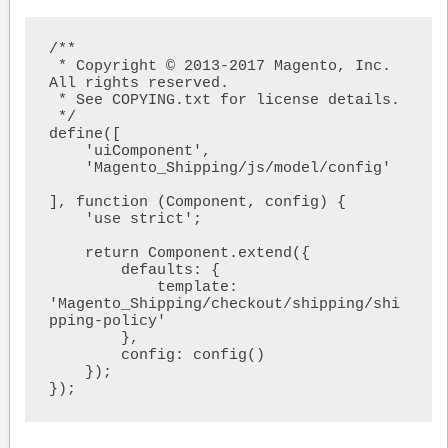
/**

 * Copyright © 2013-2017 Magento, Inc. 
All rights reserved.

 * See COPYING.txt for license details.

 */

define([

    'uiComponent',

    'Magento_Shipping/js/model/config'

], function (Component, config) {

    'use strict';

    return Component.extend({

        defaults: {

            template: 
'Magento_Shipping/checkout/shipping/shi
pping-policy'

        },

        config: config()

    });
