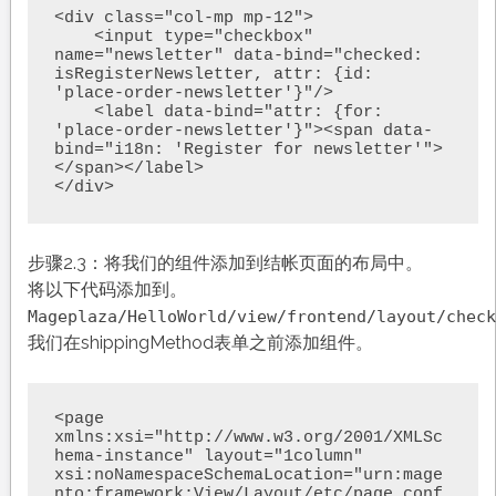
<div class="col-mp mp-12">

    <input type="checkbox" 
name="newsletter" data-bind="checked: 
isRegisterNewsletter, attr: {id: 
'place-order-newsletter'}"/>

    <label data-bind="attr: {for: 
'place-order-newsletter'}"><span data-
bind="i18n: 'Register for newsletter'">
</span></label>

步骤2.3：将我们的组件添加到结帐页面的布局中。
将以下代码添加到。
Mageplaza/HelloWorld/view/frontend/layout/check
我们在shippingMethod表单之前添加组件。
<page 
xmlns:xsi="http://www.w3.org/2001/XMLSc
hema-instance" layout="1column" 
xsi:noNamespaceSchemaLocation="urn:mage
nto:framework:View/Layout/etc/page_conf