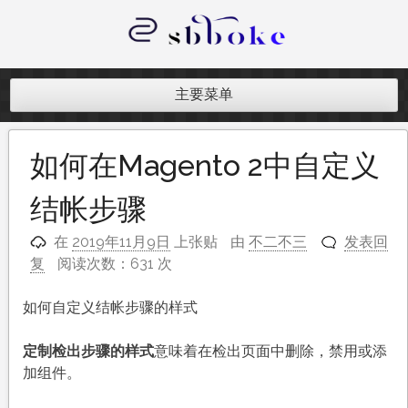
跳
至
内
记录跨境电商独立站开发遇到的点点
容
滴滴
主要菜单
如何在Magento 2中自定义
结帐步骤
在
2019年11月9日
上张贴
由
不二不三
发表回
复
阅读次数：631 次
如何自定义结帐步骤的样式
定制检出步骤的样式
意味着在检出页面中删除，禁用或添
加组件。