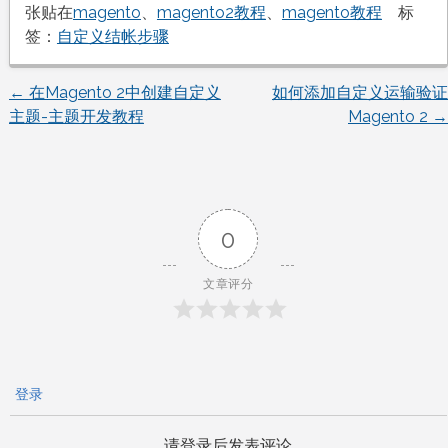
张贴在
magento
、
magento2教程
、
magento教程
标
签：
自定义结帐步骤
←
在Magento 2中创建自定义
如何添加自定义运输验证
文
主题-主题开发教程
Magento 2
→
章
导
0
航
文章评分
登录
请登录后发表评论