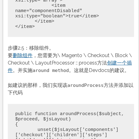
xsi:type="array">

             <item 
name="componentDisabled" 
xsi:type="boolean">true</item>

       </item>

步骤2.5：移除组件。
要
删除组件
，您需要为\ Magento \ Checkout \ Block \
Checkout \ LayoutProcessor :: process方法
创建一个插
件
。并实施
。这就是Devdocs的建议。
around method
如建议的那样，我们实现该
方法并添加以
aroundProcess
下代码
public function aroundProcess($subject, 
$proceed, $jsLayout)

{

        unset($jsLayout['components']
['checkout']['children']['steps']