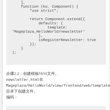
    ],

    function (ko, Component) {

        "use strict";

        return Component.extend({

            defaults: {

                template: 
'Mageplaza_HelloWorld/newsletter'

            },

            isRegisterNewsletter: true

        });

    }

);

步骤2.2：创建模板html文件。
在
newsletter.html
Mageplaza/HelloWorld/view/frontend/web/template
目录下创建文件。
编码：