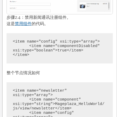
步骤2.4：禁用新闻通讯注册组件。
这是
禁用组件
的代码。
<item name="config" xsi:type="array">

       <item name="componentDisabled" 
xsi:type="boolean">true</item>

整个节点情况如何
<item name="newsletter" 
xsi:type="array">

       <item name="component" 
xsi:type="string">Mageplaza_HelloWorld/
js/view/newsletter</item>

       <item name="config" 