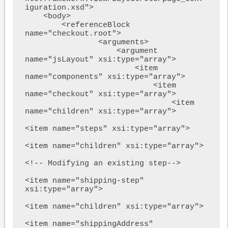
iguration.xsd">

    <body>

        <referenceBlock 
name="checkout.root">

                <arguments>

                    <argument 
name="jsLayout" xsi:type="array">

                        <item 
name="components" xsi:type="array">

                            <item 
name="checkout" xsi:type="array">

                                <item 
name="children" xsi:type="array">

<item name="steps" xsi:type="array">

<item name="children" xsi:type="array">

<!-- Modifying an existing step-->

<item name="shipping-step" 
xsi:type="array">

<item name="children" xsi:type="array">

<item name="shippingAddress" 