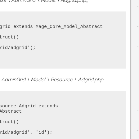
Bss \ AdminGrid \ Model \ Adgrid.php
。
grid extends Mage_Core_Model_Abstract

\ AdminGrid \ Model \ Resource \ Adgrid.php
source_Adgrid extends 
bstract
