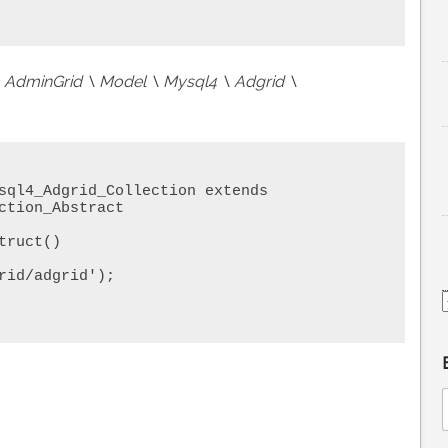
\ AdminGrid \ Model \ Mysql4 \ Adgrid \
sql4_Adgrid_Collection extends 
ction_Abstract
