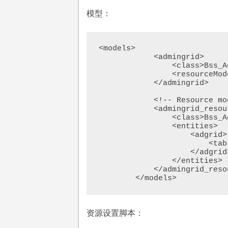
模型：
<models>

            <admingrid>

                <class>Bss_AdminGrid_Model</class>

                <resourceModel>admingrid_resource</resourceModel>

            </admingrid>

            <!-- Resource model to create a database table -->

            <admingrid_resource>

                <class>Bss_AdminGrid_Model_Resource</class>

                <entities>

                    <adgrid>

                        <table>admingrid_adgrid</table>

                    </adgrid>                    

                </entities>

            </admingrid_resource>

        </models>
资源设置脚本：