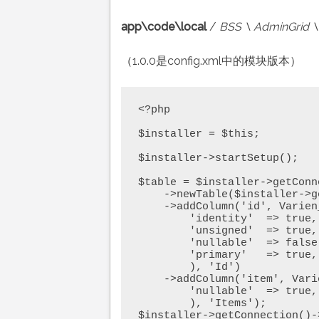
app\code\local
/
BSS \ AdminGrid \
（1.0.0是config.xml中的模块版本）
<?php 

$installer = $this; 

$installer->startSetup(); 

$table = $installer->getConne
    ->newTable($installer->getTable('admingrid/adgrid'))

    ->addColumn('id', Varien_Db_Ddl_Table::TYPE_INTEGER, null, array(

        'identity'  => true,

        'unsigned'  => true,

        'nullable'  => false,

        'primary'   => true,

        ), 'Id')

    ->addColumn('item', Varien_Db_Ddl_Table::TYPE_TEXT, null, array(

        'nullable'  => true,

        ), 'Items');

$installer->getConnection()-