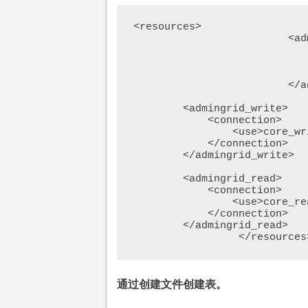
<resources>

			 <admingrid_setup>

				 <setup
				 <module>Bss_AdminGrid</mod
				 </setup
			 </admingrid_setup>

        <admingrid_write>

            <connection>

                <use>core_write</use>

            </connection>

        </admingrid_write>

        <admingrid_read>

            <connection>

                <use>core_read</use>

            </connection>

        </admingrid_read>

		 </resources
通过创建文件创建表。