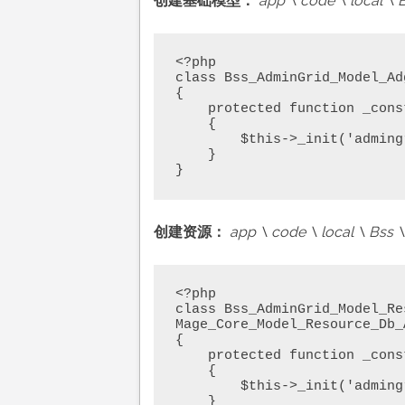
创建基础模型：
app \ code \ local \ 
<?php

class Bss_AdminGrid_Model_Ad
{

    protected function _construct()

    {  

        $this->_init('admingrid/adgrid');

    }  

}
创建资源：
app \ code \ local \ Bss 
<?php

class Bss_AdminGrid_Model_Re
Mage_Core_Model_Resource_Db_A
{

    protected function _construct()

    {  

        $this->_init('admingrid/adgrid', 'id');

    }  
