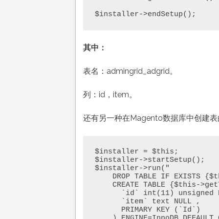
$installer->endSetup();
其中：
表名：admingrid_adgrid。
列：id，item。
还有另一种在Magento数据库中创建
$installer = $this;

$installer->startSetup();

$installer->run("

    DROP TABLE IF EXISTS {$this->getTable('admingrid/adgrid')};

    CREATE TABLE {$this->getTable('admingrid/adgrid')} (

      `id` int(11) unsigned NOT NULL auto_increment,

      `item` text NULL ,

      PRIMARY KEY (`Id`)

    ) ENGINE=InnoDB DEFAULT CHARSET=utf8;
