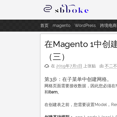
跳
至
内
记录跨境电商独立站开发遇到的点
容
首页
magento
WordPress
跨境电商
在Magento 1
（三）
在
2019年7月1日
上张贴
由
不二
第3步：在子菜单中创建网格。
网格页面需要接收数据，因此您必须在M
和
item
。
在创建表之前，您需要设置Model，Resource