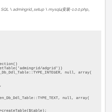
 SQL \ admingrid_setup \ mysql4安装-1.0.0.php。
ction()

>createTable($table);
