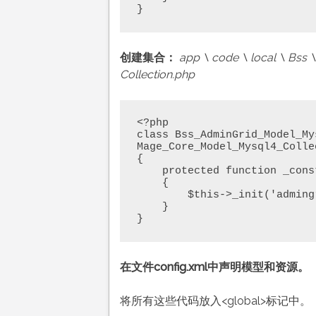
}
创建集合：
app \ code \ local \ Bss 
Collection.php
<?php

class Bss_AdminGrid_Model_My
Mage_Core_Model_Mysql4_Colle
{

    protected function _construct()

    {  

        $this->_init('admingrid/adgrid');

    }  

}
在文件config.xml中声明模型和资源。
将所有这些代码放入<global>标记中。