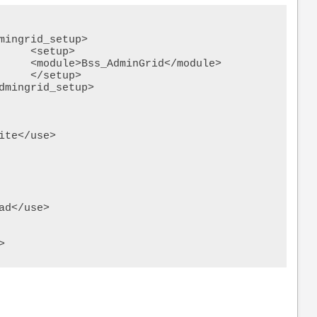
>

ule>

>

>