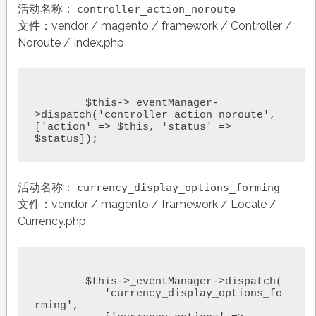
活动名称：
controller_action_noroute
文件：vendor / magento / framework / Controller /
Noroute / Index.php
	$this->_eventManager-
>dispatch('controller_action_noroute', 
['action' => $this, 'status' => 
$status]);
活动名称：
currency_display_options_forming
文件：vendor / magento / framework / Locale /
Currency.php
	$this->_eventManager->dispatch(

	   'currency_display_options_fo
rming',
