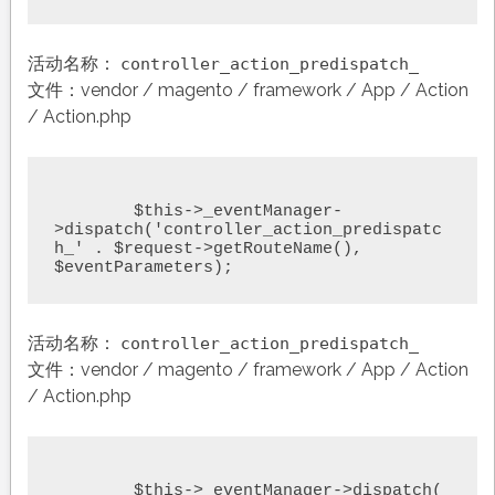
活动名称：
controller_action_predispatch_
文件：vendor / magento / framework / App / Action
/ Action.php
	$this->_eventManager-
>dispatch('controller_action_predispatc
h_' . $request->getRouteName(), 
$eventParameters);
活动名称：
controller_action_predispatch_
文件：vendor / magento / framework / App / Action
/ Action.php
	$this->_eventManager->dispatch(
