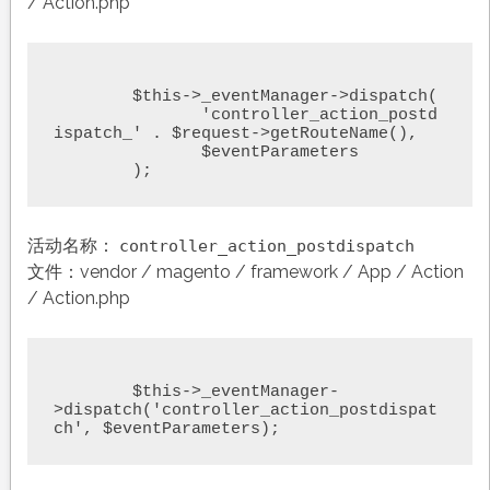
/ Action.php
	$this->_eventManager->dispatch(

	       'controller_action_postd
ispatch_' . $request->getRouteName(),

	       $eventParameters

	);
活动名称：
controller_action_postdispatch
文件：vendor / magento / framework / App / Action
/ Action.php
	$this->_eventManager-
>dispatch('controller_action_postdispat
ch', $eventParameters);