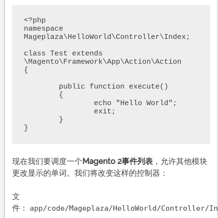
<?php

namespace 
Mageplaza\HelloWorld\Controller\Index;

class Test extends 
\Magento\Framework\App\Action\Action

{

	public function execute()

	{

		echo "Hello World";

		exit;

	}

}
现在我们要调度一个
Magento 2事件列表
，允许其他模块
更改显示的单词。我们将改变这样的控制器：
文
件：
app/code/Mageplaza/HelloWorld/Controller/In