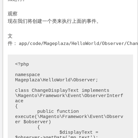
观察
现在我们将创建一个类来执行上面的事件。
文
件：
app/code/Mageplaza/HelloWorld/Observer/Chan
<?php

namespace 
Mageplaza\HelloWorld\Observer;

class ChangeDisplayText implements 
\Magento\Framework\Event\ObserverInterf
ace

{

	public function 
execute(\Magento\Framework\Event\Observ
er $observer)

	{

		$displayText = 
$observer->getData('mp_text');
