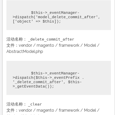
	$this->_eventManager-
>dispatch('model_delete_commit_after', 
['object' => $this]);
活动名称：
_delete_commit_after
文件：vendor / magento / framework / Model /
AbstractModel.php
	$this->_eventManager-
>dispatch($this->_eventPrefix . 
'_delete_commit_after', $this-
>_getEventData());
活动名称：
_clear
文件：vendor / magento / framework / Model /