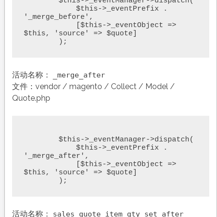
	$this->_eventManager->dispatch(

	    $this->_eventPrefix . 
'_merge_before',

	    [$this->_eventObject => 
$this, 'source' => $quote]

	);
活动名称：
_merge_after
文件：vendor / magento / Collect / Model /
Quote.php
	$this->_eventManager->dispatch(

	    $this->_eventPrefix . 
'_merge_after',

	    [$this->_eventObject => 
$this, 'source' => $quote]

	);
活动名称：
sales_quote_item_qty_set_after