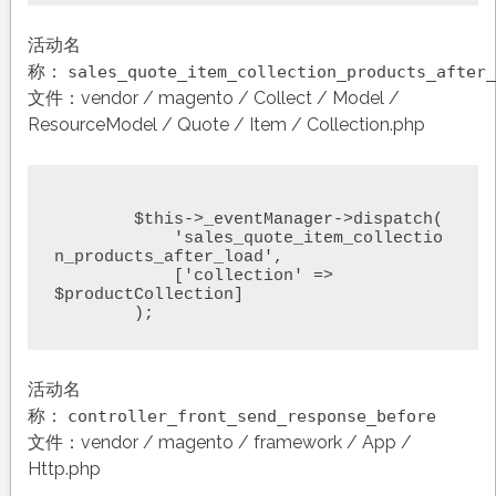
活动名
称：
sales_quote_item_collection_products_after_
文件：vendor / magento / Collect / Model /
ResourceModel / Quote / Item / Collection.php
	$this->_eventManager->dispatch(

	    'sales_quote_item_collectio
n_products_after_load',

	    ['collection' => 
$productCollection]

	);
活动名
称：
controller_front_send_response_before
文件：vendor / magento / framework / App /
Http.php