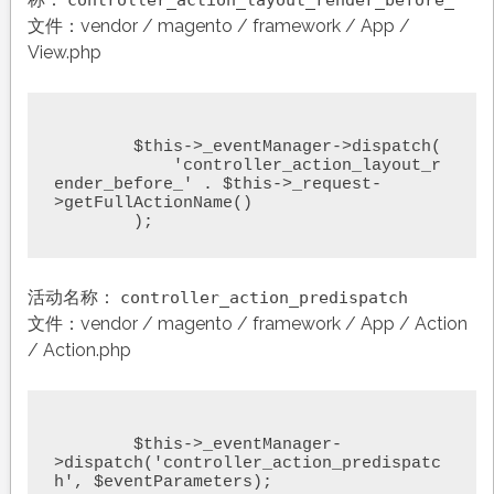
文件：vendor / magento / framework / App /
View.php
	$this->_eventManager->dispatch(

	    'controller_action_layout_r
ender_before_' . $this->_request-
>getFullActionName()

	);
活动名称：
controller_action_predispatch
文件：vendor / magento / framework / App / Action
/ Action.php
	$this->_eventManager-
>dispatch('controller_action_predispatc
h', $eventParameters);