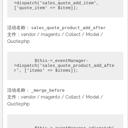
>dispatch('sales_quote_add_item', 
['quote_item' => $item]);
活动名称：
sales_quote_product_add_after
文件：vendor / magento / Collect / Model /
Quote.php
	$this->_eventManager-
>dispatch('sales_quote_product_add_afte
r', ['items' => $items]);
活动名称：
_merge_before
文件：vendor / magento / Collect / Model /
Quote.php