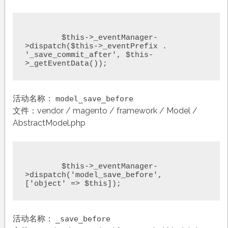
	$this->_eventManager-
>dispatch($this->_eventPrefix . 
'_save_commit_after', $this-
>_getEventData());
活动名称：
model_save_before
文件：vendor / magento / framework / Model /
AbstractModel.php
	$this->_eventManager-
>dispatch('model_save_before', 
['object' => $this]);
活动名称：
_save_before