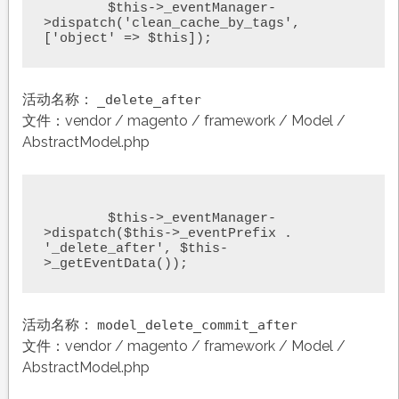
	$this->_eventManager-
>dispatch('clean_cache_by_tags', 
['object' => $this]);
活动名称：
_delete_after
文件：vendor / magento / framework / Model /
AbstractModel.php
	$this->_eventManager-
>dispatch($this->_eventPrefix . 
'_delete_after', $this-
>_getEventData());
活动名称：
model_delete_commit_after
文件：vendor / magento / framework / Model /
AbstractModel.php