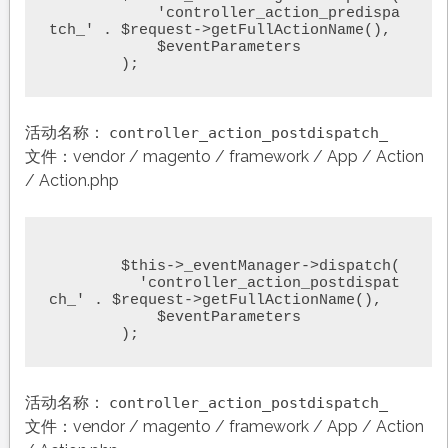
	    'controller_action_predispa
tch_' . $request->getFullActionName(),

	    $eventParameters

	);
活动名称：
controller_action_postdispatch_
文件：vendor / magento / framework / App / Action
/ Action.php
	$this->_eventManager->dispatch(

	  'controller_action_postdispat
ch_' . $request->getFullActionName(),

	    $eventParameters

	);
活动名称：
controller_action_postdispatch_
文件：vendor / magento / framework / App / Action