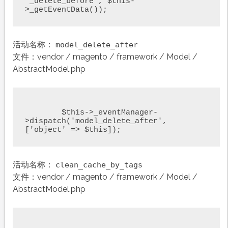
'_delete_before', $this-
>_getEventData());
活动名称：
model_delete_after
文件：vendor / magento / framework / Model /
AbstractModel.php
	$this->_eventManager-
>dispatch('model_delete_after', 
['object' => $this]);
活动名称：
clean_cache_by_tags
文件：vendor / magento / framework / Model /
AbstractModel.php