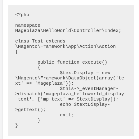
<?php

namespace 
Mageplaza\HelloWorld\Controller\Index;

class Test extends 
\Magento\Framework\App\Action\Action

{

	public function execute()

	{

		$textDisplay = new 
\Magento\Framework\DataObject(array('te
xt' => 'Mageplaza'));

		$this->_eventManager-
>dispatch('mageplaza_helloworld_display
_text', ['mp_text' => $textDisplay]);

		echo $textDisplay-
>getText();

		exit;

	}

}