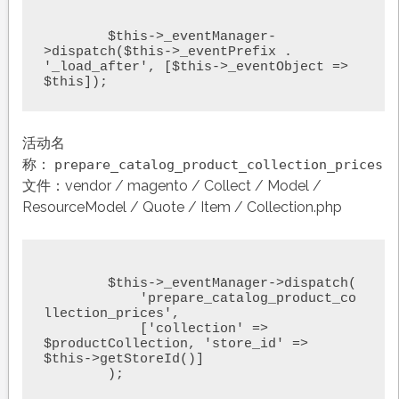
	$this->_eventManager-
>dispatch($this->_eventPrefix . 
'_load_after', [$this->_eventObject => 
$this]);
活动名
称：
prepare_catalog_product_collection_prices
文件：vendor / magento / Collect / Model /
ResourceModel / Quote / Item / Collection.php
	$this->_eventManager->dispatch(

	    'prepare_catalog_product_co
llection_prices',

	    ['collection' => 
$productCollection, 'store_id' => 
$this->getStoreId()]

	);