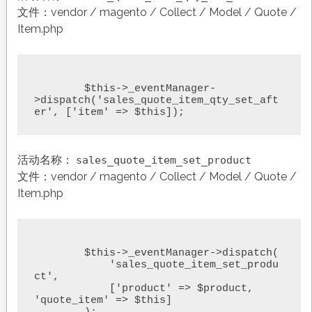
文件：vendor / magento / Collect / Model / Quote /
Item.php
 	$this->_eventManager-
>dispatch('sales_quote_item_qty_set_aft
er', ['item' => $this]);
活动名称：
sales_quote_item_set_product
文件：vendor / magento / Collect / Model / Quote /
Item.php
	$this->_eventManager->dispatch(

	    'sales_quote_item_set_produ
ct',

	    ['product' => $product, 
'quote_item' => $this]
