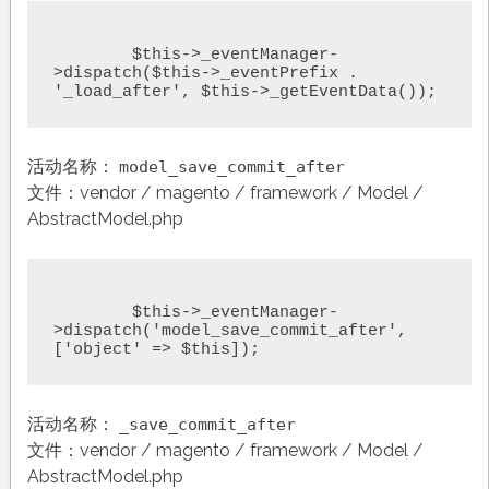
	$this->_eventManager-
>dispatch($this->_eventPrefix . 
'_load_after', $this->_getEventData());
活动名称：
model_save_commit_after
文件：vendor / magento / framework / Model /
AbstractModel.php
	$this->_eventManager-
>dispatch('model_save_commit_after', 
['object' => $this]);
活动名称：
_save_commit_after
文件：vendor / magento / framework / Model /
AbstractModel.php