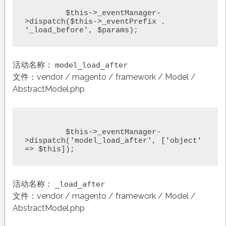
	 $this->_eventManager-
>dispatch($this->_eventPrefix . 
'_load_before', $params);
活动名称：
model_load_after
文件：vendor / magento / framework / Model /
AbstractModel.php
	 $this->_eventManager-
>dispatch('model_load_after', ['object' 
=> $this]);
活动名称：
_load_after
文件：vendor / magento / framework / Model /
AbstractModel.php