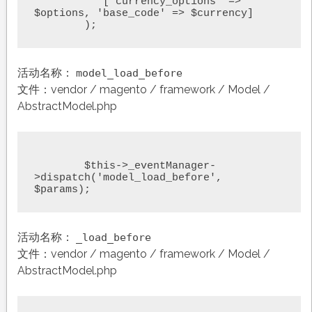
	   ['currency_options' => 
$options, 'base_code' => $currency]

	);
活动名称：
model_load_before
文件：vendor / magento / framework / Model /
AbstractModel.php
	$this->_eventManager-
>dispatch('model_load_before', 
$params);
活动名称：
_load_before
文件：vendor / magento / framework / Model /
AbstractModel.php