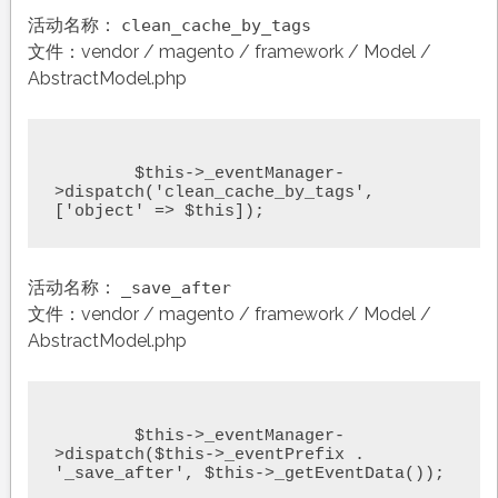
活动名称：
clean_cache_by_tags
文件：vendor / magento / framework / Model /
AbstractModel.php
	$this->_eventManager-
>dispatch('clean_cache_by_tags', 
['object' => $this]);
活动名称：
_save_after
文件：vendor / magento / framework / Model /
AbstractModel.php
	$this->_eventManager-
>dispatch($this->_eventPrefix . 
'_save_after', $this->_getEventData());