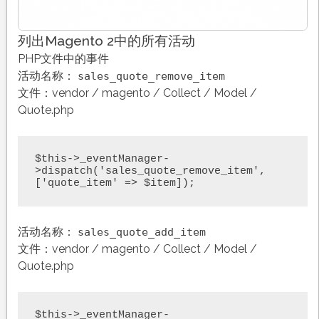
列出Magento 2中的所有活动
PHP文件中的事件
活动名称：
sales_quote_remove_item
文件：vendor / magento / Collect / Model /
Quote.php
$this->_eventManager-
>dispatch('sales_quote_remove_item', 
['quote_item' => $item]);
活动名称：
sales_quote_add_item
文件：vendor / magento / Collect / Model /
Quote.php
$this->_eventManager-