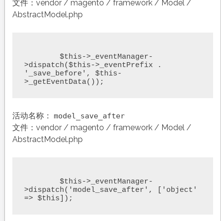
文件：vendor / magento / framework / Model /
AbstractModel.php
	$this->_eventManager-
>dispatch($this->_eventPrefix . 
'_save_before', $this-
>_getEventData());
活动名称：
model_save_after
文件：vendor / magento / framework / Model /
AbstractModel.php
	$this->_eventManager-
>dispatch('model_save_after', ['object' 
=> $this]);