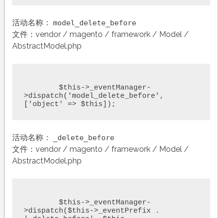
活动名称：
model_delete_before
文件：vendor / magento / framework / Model /
AbstractModel.php
	$this->_eventManager-
>dispatch('model_delete_before', 
['object' => $this]);
活动名称：
_delete_before
文件：vendor / magento / framework / Model /
AbstractModel.php
	$this->_eventManager-
>dispatch($this->_eventPrefix . 