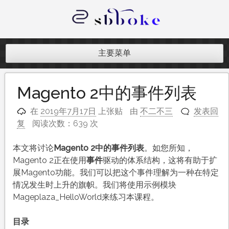
跳
至
内
记录跨境电商独立站开发遇到的点点
容
滴滴
主要菜单
Magento 2中的事件列表
在
2019年7月17日
上张贴
由
不二不三
发表回
复
阅读次数：639 次
本文将讨论
Magento 2中的事件列表
。如您所知，
Magento 2正在使用
事件
驱动的体系结构，这将有助于扩
展Magento功能。我们可以把这个事件理解为一种在特定
情况发生时上升的旗帜。我们将使用示例模块
Mageplaza_HelloWorld来练习本课程。
目录