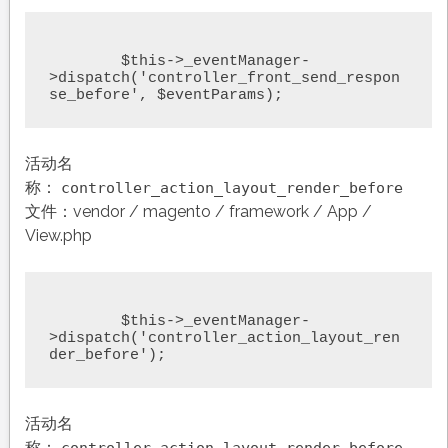
	$this->_eventManager-
>dispatch('controller_front_send_respon
se_before', $eventParams);
活动名
称：
controller_action_layout_render_before
文件：vendor / magento / framework / App /
View.php
	$this->_eventManager-
>dispatch('controller_action_layout_ren
der_before');
活动名
称：
controller_action_layout_render_before_