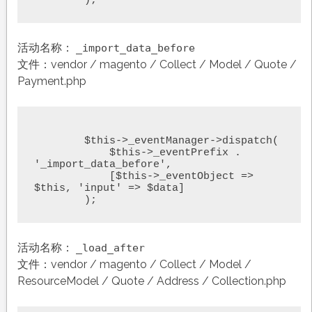
	);
活动名称：
_import_data_before
文件：vendor / magento / Collect / Model / Quote /
Payment.php
	$this->_eventManager->dispatch(

	    $this->_eventPrefix . 
'_import_data_before',

	    [$this->_eventObject => 
$this, 'input' => $data]

	);
活动名称：
_load_after
文件：vendor / magento / Collect / Model /
ResourceModel / Quote / Address / Collection.php