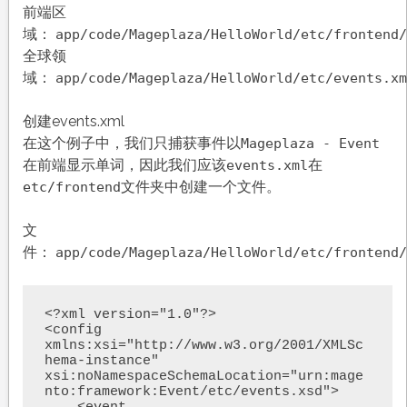
前端区
域：
app/code/Mageplaza/HelloWorld/etc/frontend/
全球领
域：
app/code/Mageplaza/HelloWorld/etc/events.xm
创建events.xml
在这个例子中，我们只捕获事件以
Mageplaza - Event
在前端显示单词，因此我们应该
在
events.xml
文件夹中创建一个文件。
etc/frontend
文
件：
app/code/Mageplaza/HelloWorld/etc/frontend/
<?xml version="1.0"?>

<config 
xmlns:xsi="http://www.w3.org/2001/XMLSc
hema-instance" 
xsi:noNamespaceSchemaLocation="urn:mage
nto:framework:Event/etc/events.xsd">
