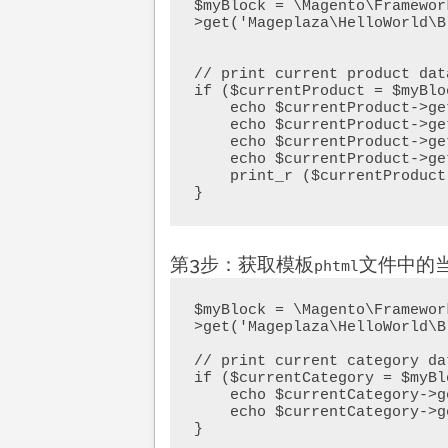
$myBlock = \Magento\Framewor
>get('Mageplaza\HelloWorld\B
// print current product data
if ($currentProduct = $myBlo
    echo $currentProduct->getName() . '<br />';

    echo $currentProduct->getSku() . '<br />';

    echo $currentProduct->getFinalPrice() . '<br />';

    echo $currentProduct->getProductUrl() . '<br />';

    print_r ($currentProduct->getCategoryIds()) . '<br />';    

}
第3步：获取模板
文件中的
phtml
$myBlock = \Magento\Framewor
>get('Mageplaza\HelloWorld\B
// print current category dat
if ($currentCategory = $myBl
    echo $currentCategory->getName() . '<br />';

    echo $currentCategory->getUrl() . '<br />';        

}