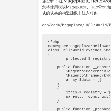
第1步：在Mageplaza_HelloW
您将使用模块Mageplaza_HelloWo
块的块类的构造函数中注入对象。
app/code/Mageplaza/HelloWorld/
<?php

namespace Mageplaza\HelloWorl
class HelloWorld extends \Ma
{

        protected $_registry;

    public function __construct(

        \Magento\Backend\Block\Template\Context $context,        

        \Magento\Framework\Registry $registry,

        array $data = []

    )

    {        

        $this->_registry = $registry;

        parent::__construct($context, $data);

    }

    public function _prepareLayout()
