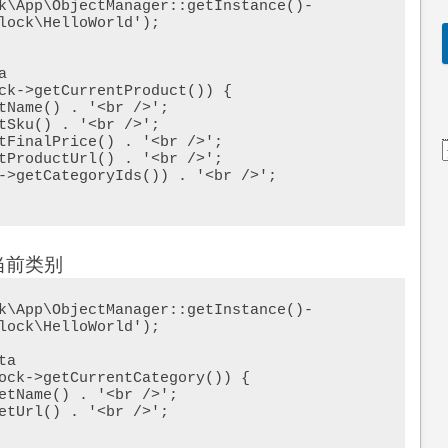
k\App\ObjectManager::getInstance()-
lock\HelloWorld');



ck->getCurrentProduct()) {

当前类别
k\App\ObjectManager::getInstance()-
lock\HelloWorld');

a

ock->getCurrentCategory()) {    
