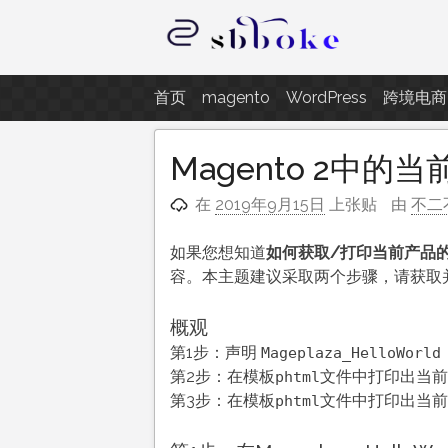
跳
至
内
记录跨境电商独立站开发遇到的点
容
首页
magento
WordPress
跨境电商
Magento 2中
在
2019年9月15日
上张贴
由
不二
如果您想知道
如何获取/打印当前产品
容。本主题建议采取两个步骤，请获取
概观
第1步：声明
Mageplaza_HelloWorld
第2步：在模板
文件中打印出当前
phtml
第3步：在模板
文件中打印出当前
phtml