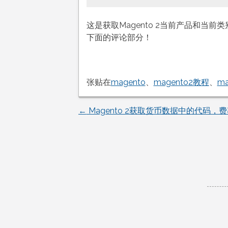
这是获取Magento 2当前产品和当
下面的评论部分！
张贴在
magento
、
magento2教程
、
m
←
Magento 2获取货币数据中的代码，
文
章
导
航