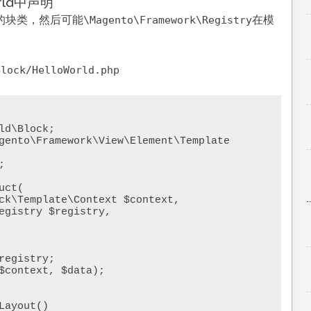
orld中声明
rld的块类，然后可能
在模
\Magento\Framework\Registry
Block/HelloWorld.php
d\Block;

gento\Framework\View\Element\Template
