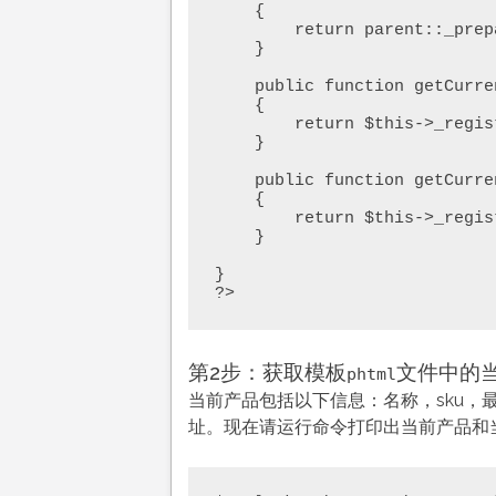
    {

        return parent::_prepareLayout();

    }

    public function getCurrentCategory()

    {        

        return $this->_registry->registry('current_category');

    }

    public function getCurrentProduct()

    {        

        return $this->_registry->registry('current_product');

    }    

}

?>
第2步：获取模板
文件中的
phtml
当前产品包括以下信息：名称，sku，
址。现在请运行命令打印出当前产品和