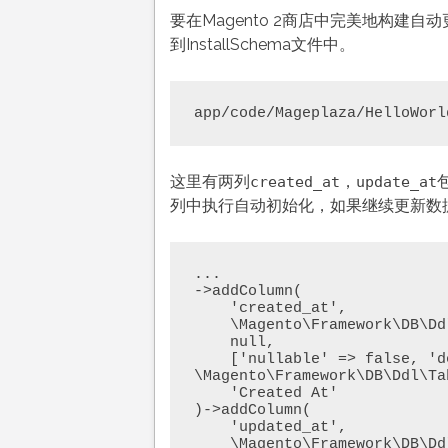
要在Magento 2商店中完美地构建
到InstallSchema文件中。
app/code/Mageplaza/HelloWorl
这里有两列
，
created_at
update_at
列中执行自动初始化，如果继续更新数据表
...

->addColumn(

    'created_at',

    \Magento\Framework\DB\Ddl\Table::TYPE_TIMESTAMP,

    null,

    ['nullable' => false, 'default' => 
\Magento\Framework\DB\Ddl\Ta
    'Created At'

)->addColumn(

    'updated_at',

    \Magento\Framework\DB\Ddl\Table::TYPE_TIMESTAMP,
