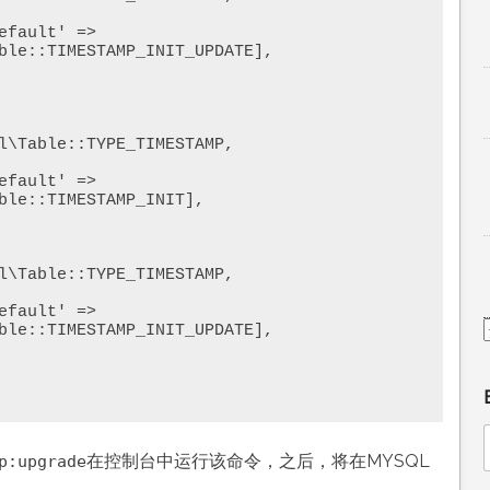
ble::TIMESTAMP_INIT_UPDATE],

ble::TIMESTAMP_INIT],

ble::TIMESTAMP_INIT_UPDATE],

在控制台中运行该命令，之后，将在MYSQL
p:upgrade
。