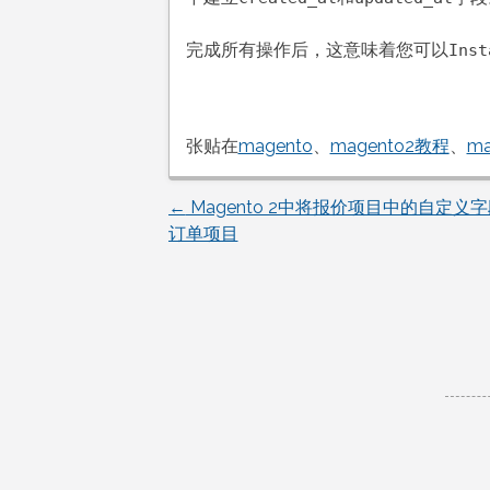
完成所有操作后，这意味着您可以
Inst
张贴在
magento
、
magento2教程
、
m
←
Magento 2中将报价项目中的自定义
文
订单项目
章
导
航