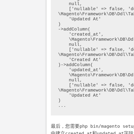
    null,

    ['nullable' => false, 'default' => 
\Magento\Framework\DB\Ddl\Ta
    'Updated At'

)

->addColumn(

    'created_at',

    \Magento\Framework\DB\Ddl\Table::TYPE_TIMESTAMP,

    null,

    ['nullable' => false, 'default' => 
\Magento\Framework\DB\Ddl\Ta
    'Created At'

)->addColumn(

    'updated_at',

    \Magento\Framework\DB\Ddl\Table::TYPE_TIMESTAMP,

    null,

    ['nullable' => false, 'default' => 
\Magento\Framework\DB\Ddl\Ta
    'Updated At'

)

...
最后，您需要
php bin/magento setu
中建立
和
字段
created_at
updated_at