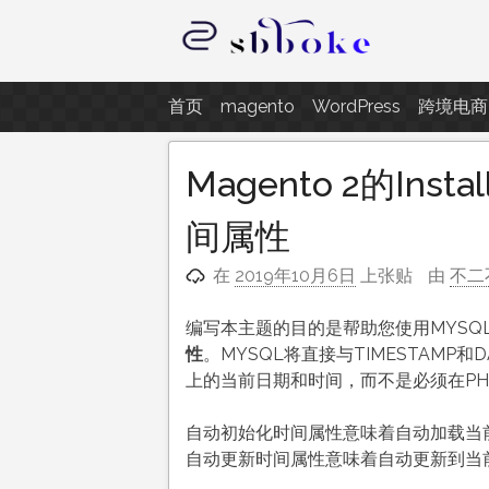
跳
至
内
记录跨境电商独立站开发遇到的点
容
首页
magento
WordPress
跨境电商
Magento 2的Ins
间属性
在
2019年10月6日
上张贴
由
不二
编写本主题的目的是帮助您使用MYSQ
性
。MYSQL将直接与TIMESTAMP
上的当前日期和时间，而不是必须在P
自动初始化时间属性意味着自动加载当
自动更新时间属性意味着自动更新到当