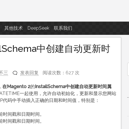
点滴滴
其他技术
DeepSeek
联系我们
tallSchema中创建自动更新时
不三
发表回复
阅读次数：627 次
f
L
在Magento 2
的
InstallSchema中创建自动更新时间属
和DATETIME一起使用，允许自动初始化，更新和显示您网站
HP代码中手动插入正确的日期和时间值，特别是：
前时间戳和日期时间。
前时间戳和日期时间。