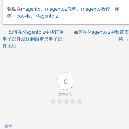
张贴在
magento
、
magento2教程
、
magento教程
标
签：
cookie
、
Magento 2
←
如何在Magento 2中将订单
如何在Magento 2中验证表
文
电子邮件发送到自定义电子邮
格
→
件地址
章
导
航
0
文章评分
登录