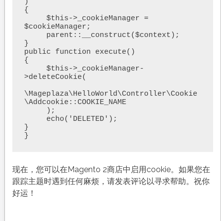
)

{

     $this->_cookieManager = 
$cookieManager;

     parent::__construct($context);

}

public function execute()

{

     $this->_cookieManager-
>deleteCookie(

\Mageplaza\HelloWorld\Controller\Cookie
\Addcookie::COOKIE_NAME

     );

     echo('DELETED');

}

}
现在，您可以在Magento 2商店中启用cookie。如果您在
跟踪主题时遇到任何麻烦，请发表评论以寻求帮助。祝你
好运！