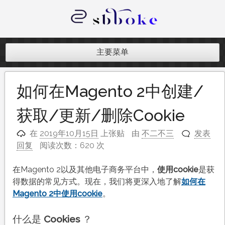
跳
至
内
记录跨境电商独立站开发遇到的点点
容
滴滴
主要菜单
如何在Magento 2中创建/
获取/更新/删除Cookie
在
2019年10月15日
上张贴
由
不二不三
发表
回复
阅读次数：620 次
在Magento 2以及其他电子商务平台中，
使用cookie
是获
得数据的常见方式。现在，我们将更深入地了解
如何在
Magento 2中使用cookie
。
什么是
Cookies
？