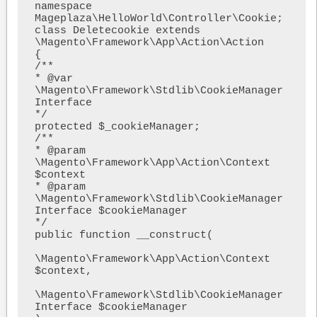
namespace 
Mageplaza\HelloWorld\Controller\Cookie;

class Deletecookie extends 
\Magento\Framework\App\Action\Action

{

/**

* @var 
\Magento\Framework\Stdlib\CookieManager
Interface

*/

protected $_cookieManager;

/**

* @param 
\Magento\Framework\App\Action\Context 
$context

* @param 
\Magento\Framework\Stdlib\CookieManager
Interface $cookieManager

*/

public function __construct(

\Magento\Framework\App\Action\Context 
$context,

\Magento\Framework\Stdlib\CookieManager
Interface $cookieManager
