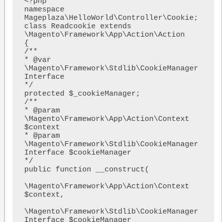
<?php

namespace 
Mageplaza\HelloWorld\Controller\Cookie;

class Readcookie extends 
\Magento\Framework\App\Action\Action

{

/**

* @var 
\Magento\Framework\Stdlib\CookieManager
Interface

*/

protected $_cookieManager;

/**

* @param 
\Magento\Framework\App\Action\Context 
$context

* @param 
\Magento\Framework\Stdlib\CookieManager
Interface $cookieManager

*/

public function __construct(

\Magento\Framework\App\Action\Context 
$context,

\Magento\Framework\Stdlib\CookieManager
Interface $cookieManager
