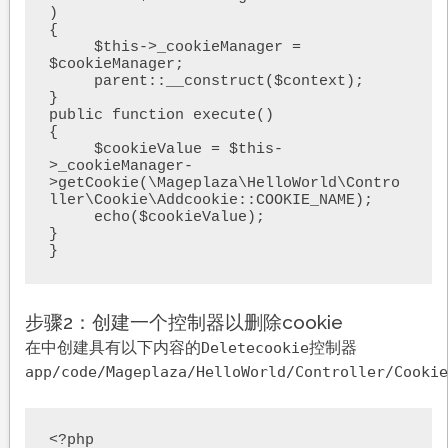
)

{

     $this->_cookieManager = 
$cookieManager;

     parent::__construct($context);

}

public function execute()

{

     $cookieValue = $this-
>_cookieManager-
>getCookie(\Mageplaza\HelloWorld\Contro
ller\Cookie\Addcookie::COOKIE_NAME);

     echo($cookieValue);

}

}
步骤2：创建一个控制器以删除cookie
在中创建具有以下内容的
控制器
Deletecookie
app/code/Mageplaza/HelloWorld/Controller/Cookie
<?php
