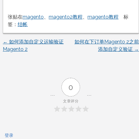
张贴在
magento
、
magento2教程
、
magento教程
标
签：
结帐
←
如何添加自定义运输验证
如何在下订单Magento 2之前
文
Magento 2
添加自定义验证
→
章
导
0
航
文章评分
登录