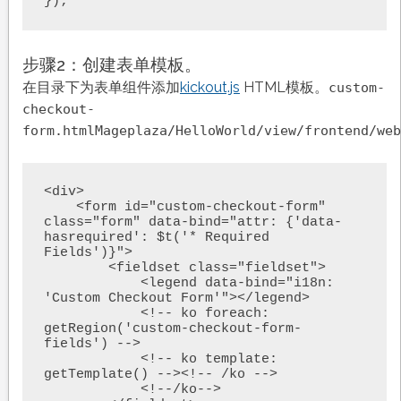
步骤2：创建表单模板。
在目录下为表单组件添加
kickout.js
HTML模板。
custom-
checkout-
form.html
Mageplaza/HelloWorld/view/frontend/web
<div>

    <form id="custom-checkout-form" 
class="form" data-bind="attr: {'data-
hasrequired': $t('* Required 
Fields')}">

        <fieldset class="fieldset">

            <legend data-bind="i18n: 
'Custom Checkout Form'"></legend>

            <!-- ko foreach: 
getRegion('custom-checkout-form-
fields') -->

            <!-- ko template: 
getTemplate() --><!-- /ko -->

            <!--/ko-->
