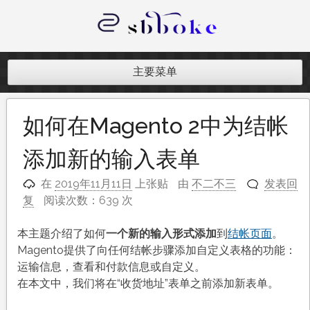
跳
至
内
记录跨境电商独立站开发遇到的点点
容
滴滴
主要菜单
如何在Magento 2中为结帐
添加新的输入表单
在
2019年11月11日
上张贴
由
不二不三
发表回
复
阅读次数：639 次
本主题介绍了如何
一个新的输入形式添加
到
结帐页面
。
Magento提供了向任何结帐步骤添加自定义表格的功能：
运输信息，查看和付款信息或自定义。
在本文中，我们将在“收货地址”表单之前添加新表单。