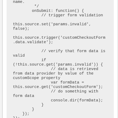
name.

         */

        onSubmit: function() {

            // trigger form validation

this.source.set('params.invalid', 
false);

this.source.trigger('customCheckoutForm
.data.validate');

            // verify that form data is 
valid

            if 
(!this.source.get('params.invalid')) {

                // data is retrieved 
from data provider by value of the 
customScope property

                var formData = 
this.source.get('customCheckoutForm');

                // do something with 
form data

                console.dir(formData);

            }

        }

    });
