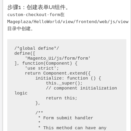
步骤1：创建表单UI组件。
在
custom-checkout-form
Mageplaza/HelloWorld/view/frontend/web/js/view
目录中创建。
/*global define*/

define([

    'Magento_Ui/js/form/form'

], function(Component) {

    'use strict';

    return Component.extend({

        initialize: function () {

            this._super();

            // component initialization 
logic

            return this;

        },

        /**

         * Form submit handler

         *

         * This method can have any 