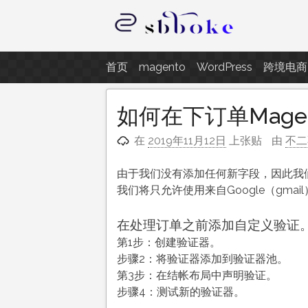
跳
至
内
记录跨境电商独立站开发遇到的点
容
首页
magento
WordPress
跨境电商
如何在下订单Mage
在
2019年11月12日
上张贴
由
不二
由于我们没有添加任何新字段，因此我
我们将只允许使用来自Google（gma
在处理订单之前添加自定义验证
第1步：创建验证器。
步骤2：将验证器添加到验证器池。
第3步：在结帐布局中声明验证。
步骤4：测试新的验证器。