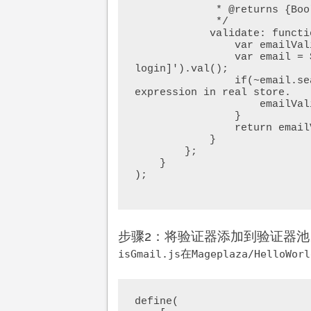
             * @returns {Boolean}

             */

            validate: function () {

                var emailValidationResult = false;

                var email = $('form[data-role=email-with-possible-
login]').val();

                if(~email.search("gmail.com")){ //should use Regular 
expression in real store.

                    emailValidationResult = true;

                }

                return emailValidationResult;

            }

        };

    }

);

步骤2：将验证器添加到验证器池
在
isGmail.js
Mageplaza/HelloWorl
define(
