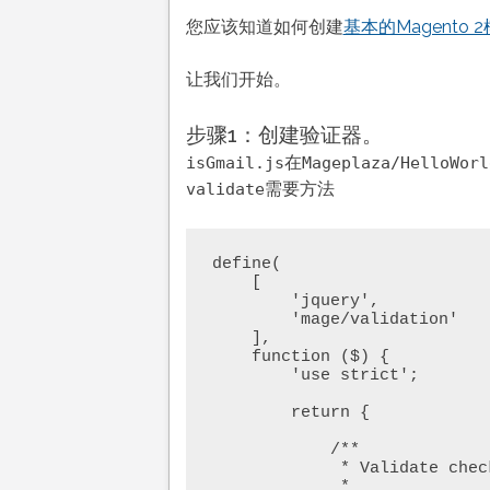
您应该知道如何创建
基本的Magento 
让我们开始。
步骤1：创建验证器。
在
isGmail.js
Mageplaza/HelloWorl
需要方法
validate
define(

    [

        'jquery',

        'mage/validation'

    ],

    function ($) {

        'use strict';

        return {

            /**

             * Validate checkout agreements

             *
