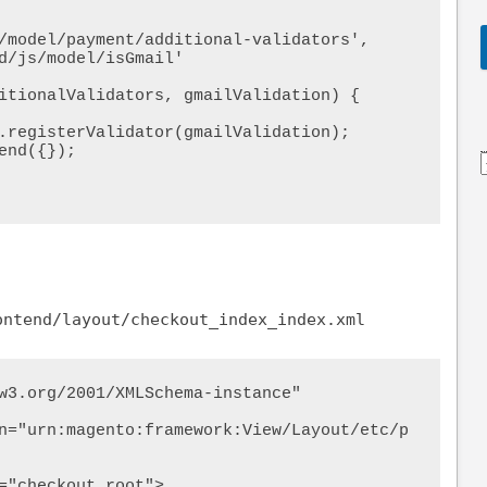
ontend/layout/checkout_index_index.xml
w3.org/2001/XMLSchema-instance" 
n="urn:magento:framework:View/Layout/etc/p