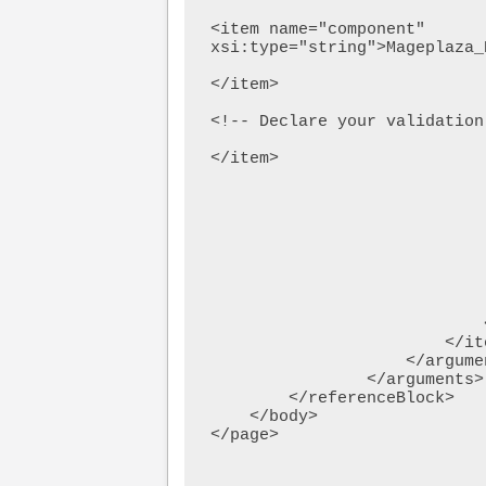
<item name="component" 
xsi:type="string">Mageplaza_
</item>

<!-- Declare your validation.
</item>

                                
                                
                                
                                
                                 
                                 
                                  
                                </i
                            </item>

                        </item>

                    </argument>

                </arguments>

        </referenceBlock>

    </body>

</page>
