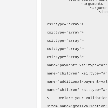
                <arguments>

                    <argument name="jsLayout" xsi:type="array">

                        <item name="components" xsi:type="array">

                            <item name="checkout" xsi:type="array">

                                <item name="chi
xsi:type="array">

                                    <item n
xsi:type="array">

                                        <it
xsi:type="array">

                                            
xsi:type="array">

                                         
xsi:type="array">

                               
name="payment" xsi:type="arra
                               
name="children" xsi:type="arr
                               
name="additional-payment-val
                              
name="children" xsi:type="arr
<!-- Declare your validation.
<item name="gmailValidation"