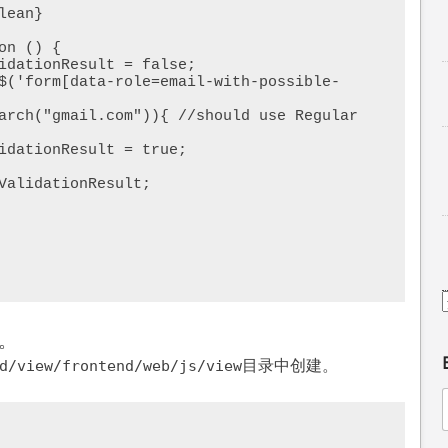
。
目录中创建。
d/view/frontend/web/js/view