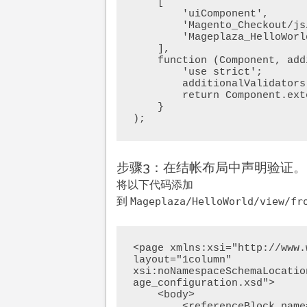
    [

        'uiComponent',

        'Magento_Checkout/js/model/payment/additional-validators',

        'Mageplaza_HelloWorld/js/model/isGmail'

    ],

    function (Component, additionalValidators, gmailValidation) {

        'use strict';

        additionalValidators.registerValidator(gmailValidation);

        return Component.extend({});

    }

步骤3：在结帐布局中声明验证。
将以下代码添加
到
Mageplaza/HelloWorld/view/fr
<page xmlns:xsi="http://www.
layout="1column" 
xsi:noNamespaceSchemaLocatio
age_configuration.xsd">

    <body>

        <referenceBlock name="checkout.root">
