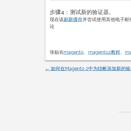
步骤4：测试新的验证器。
现在该
刷新缓存
并尝试使用其他电子邮
论
张贴在
magento
、
magento2教程
、
m
←
如何在Magento 2中为结帐添加新的
文
章
导
航