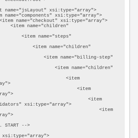
ldren" 
ame="steps" 
em name="children" 
<item name="billing-step" 
       <item name="children" 
                     <item 
y">

                         <item 
ay">

                             <item 
idators" xsi:type="array">

                                  <item 
ay">

 START -->

 xsi:type="array">
