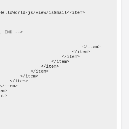
HelloWorld/js/view/isGmail</item>

 END -->

                            </item>

                        </item>

                    </item>

                </item>

           </item>

       </item>

  </item>

tem>
