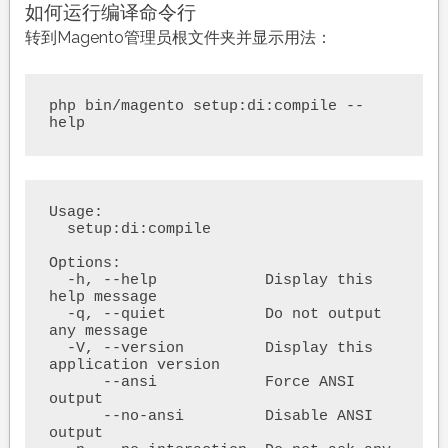
如何运行编译命令行
转到Magento管理员根文件夹并显示用法：
php bin/magento setup:di:compile --
help
Usage:

  setup:di:compile

Options:

  -h, --help            Display this 
help message

  -q, --quiet           Do not output 
any message

  -V, --version         Display this 
application version

      --ansi            Force ANSI 
output

      --no-ansi         Disable ANSI 
output
