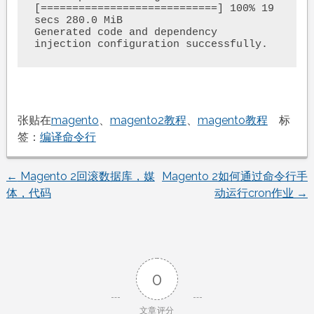
[============================] 100% 19 
secs 280.0 MiB

Generated code and dependency 
injection configuration successfully.
张贴在
magento
、
magento2教程
、
magento教程
标
签：
编译命令行
←
Magento 2回滚数据库，媒
Magento 2如何通过命令行手
文
体，代码
动运行cron作业
→
章
导
0
航
文章评分