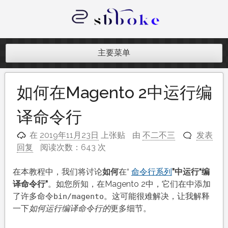
跳
至
内
记录跨境电商独立站开发遇到的点点
容
滴滴
主要菜单
如何在Magento 2中运行编
译命令行
在
2019年11月23日
上张贴
由
不二不三
发表
回复
阅读次数：643 次
在本教程中，我们将讨论
如何
在“
命令行系列
”中运行“编
译命令行”
。如您所知，在Magento 2中，它们在中添加
了许多命令
。这可能很难解决，让我解释
bin/magento
一下
如何运行编译命令行的
更多细节。