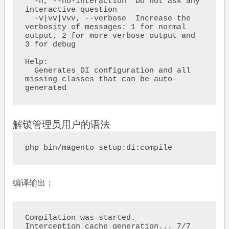
  -n, --no-interaction  Do not ask any 
interactive question

  -v|vv|vvv, --verbose  Increase the 
verbosity of messages: 1 for normal 
output, 2 for more verbose output and 
3 for debug

Help:

  Generates DI configuration and all 
missing classes that can be auto-
generated
解锁管理员用户的语法
php bin/magento setup:di:compile
编译输出：
Compilation was started.

Interception cache generation... 7/7 