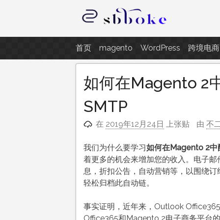
跳
至
内
记录跨境电商独立站开发遇到的点
容
首页
magento
WordPress
跨境电商
如何在Magento 2中配
SMTP
在
2019年12月24日
上张贴
由
不
我们为什么要学习
如何在Magento 2中配置
着更多的机会来增加您的收入。电子邮
息，折扣公告，自动营销等，以围绕订
轻松归档此自动链。
事实证明，近年来，Outlook Offic
Office365和Magento 2电子