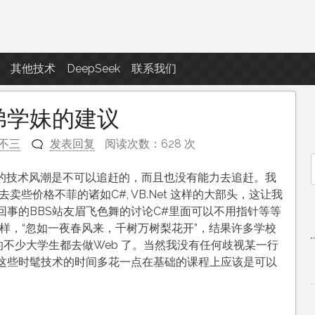
点滴滴
其他技术
DeepSeek
联系我们
弟学妹的建议
不三
发表回复
阅读次数：628 次
界的技术风潮是不可以追赶的，而且也没有能力去追赶。我
f
些价格不菲的诸如C#, VB.Net 这样的大部头，这让我
事的BBS站友眉飞色舞的讨论C#里面可以不用指针等等
一样，“忽如一夜春风来，千树万树梨花开”，结果许多学校
7级的不少大学生都去做Web 了。当然我没有任何歧视某一行
这些时髦技术的时间多花一点在基础的课程上应该是可以