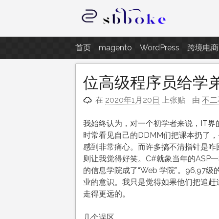
跳
至
内
记录跨境电商独立站开发遇到的点
容
首页
magento
WordPress
跨境电商
位高级程序员给学
在
2020年1月20日
上张贴
由
不二
我始终认为，对一个初学者来说，IT
时常看见自己的DDMM们把课本扔了，去卖
感到非常痛心。而许多搞不清指针是咋回
则让我觉得好笑。C#就象当年的ASP
的信息学院成了“Web 学院”。96,9
业的意识。我只是觉得如果他们把追赶
走得更远的。
几个误区