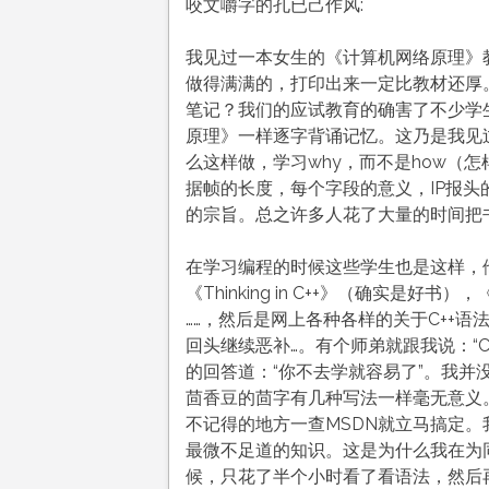
咬文嚼字的孔已己作风:
我见过一本女生的《计算机网络原理》
做得满满的，打印出来一定比教材还厚
笔记？我们的应试教育的确害了不少学
原理》一样逐字背诵记忆。这乃是我见
么这样做，学习why，而不是how（
据帧的长度，每个字段的意义，IP报头
的宗旨。总之许多人花了大量的时间把
在学习编程的时候这些学生也是这样，他
《Thinking in C++》（确实是好书），《Insi
……，然后是网上各种各样的关于C++语
回头继续恶补…。有个师弟就跟我说：“C
的回答道：“你不去学就容易了”。我并
茴香豆的茴字有几种写法一样毫无意义
不记得的地方一查MSDN就立马搞定
最微不足道的知识。这是为什么我在为同
候，只花了半个小时看了看语法，然后