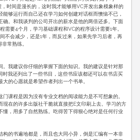
K编程，时间是漫长的，这时我才能够用VC开发出象模象样的
经能够运行而自己还在学习如何创建对话框而懊恼不已，
正确。和我谈判的公司开出的薪水是他的两倍还多。下面
程需要4个月，学习基础课程和VC的程序设计需要1年。
时间不会减少，还是1年，而反过来，如果先学习后者，再
得非常熟练。
间。我建议你仔细的掌握下面的知识。我的建议是针对那
。同时我还列出了一些书目，这些书应该都还可以在书店买
最大的心愿就是希望作者列出一个书单。
这门课程是因为没有专业文档的阅读能力是不可想象的。
而现在的许多出版社干脆就直接把E文印刷上去。学习的方
不懂，用多了自然熟练。吃得苦下得狠心绝对是任何行业
结构的书遍地都是，而且也大同小异，倒是汇编有一本非