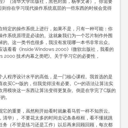
教程》（清华大学出版社，黑色封面，杨季文著）。你需要
。否则你在学习现代操作系统底层的一些东西的时候会觉得
在特定的操作系统上进行，如果不是，只有一种可能：你
操作系统原理是必读的。这就象我们为一个芯片制作外围
解的。这一类书也很多，我没有发现哪一本书非常出众。
《Inside Windows 2000》(微软出版社，我看的
s 2000 技术内幕之类吧)。关于学习它的必要性，
。
个人程序设计水平的高低，是一门核心课程。我首选的是
欢买C++版的，但我觉得没有必要。C++的语法让算法实
欢用模块这一东西让算法变得更复杂。倒是在学完了C版的
好的。
现它的重要，虽然刚开始看时就象看马哲一样不知所云。
，清华）。不要花太多的时间去记条条框框，看不懂就跳
任务（不管是练习还是工作）以后再来回顾回顾，每次都