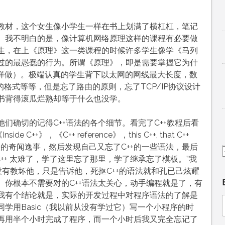
教材，这个女生像小学生一样在书上划满了横杠杠，笔记
。我不明白的是，像计算机网络原理这样的课程有必要做
生，在上《原理》这一类课程的时候许多学生像学《马列
过的最愚蠢的行为。所谓《原理》，即是需要掌握它为什
怎样做）。极端认真的学生背下以太网的网线最大长度，数
的格式等等，但是忘了路由的原则，忘了TCP/IP协议设计
书背得滚瓜烂熟却等于什么也没学。
们确切的记得C++语法的各个细节。看完了C++教程后看
de C++》，《C++ reference》，this C++, that C++
法的奇闻逸事，然后发现自己又忘了C++的一些语法，最后
++ 太难了，学了这里忘了那里，学了继承忘了模板。”我
没有教坏他，只是告诉他，死抠C++的语法就和孔已己炫耀
。你根本不需要对的C++语法太关心，动手编程就是了，有
。我有个结论就是，实际的开发过程中对程序语法的了解是
学用Basic（我以前从没有学过它）写一个小程序的时
再用半个小时完成了程序，而一个小时后我又完全忘记了