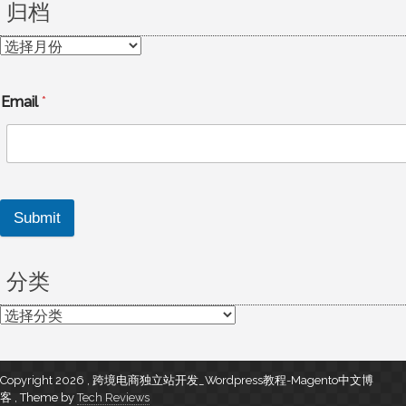
归档
归
档
Email
*
Submit
分类
分
类
Copyright 2026 , 跨境电商独立站开发_Wordpress教程-Magento中文博
客
,
Theme by
Tech Reviews