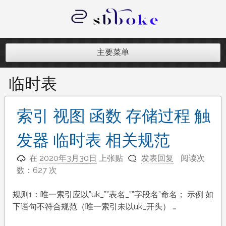
跳
至
内
记录跨境电商独立站开发遇到的点点
容
滴滴
主要菜单
临时表
索引 视图 函数 存储过程 触
发器 临时表 相关规范
在
2020年3月30日
上张贴
发表回复
阅读次
数：627 次
规则1：唯一索引应以”uk_””表名_””字段名”命名； 示例 如
下语句不符合规范（唯一索引未以uk_开头） …