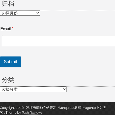
归档
归
档
Email
*
Submit
分类
分
类
Copyright 2026 , 跨境电商独立站开发_Wordpress教程-Magento中文博
客
,
Theme by
Tech Reviews