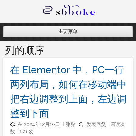
跳
至
内
记录跨境电商独立站开发遇到的点点
容
滴滴
主要菜单
列的顺序
在 Elementor 中，PC一行
两列布局，如何在移动端中
把右边调整到上面，左边调
整到下面
在
2024年12月10日
上张贴
发表回复
阅读次
数：621 次