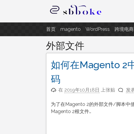
跳
至
内
记录跨境电商独立站开发遇到的点
容
首页
magento
WordPress
跨境电商
外部文件
如何在Magento
码
在
2019年10月18日
上张贴
发
为了在Magento 2的外部文件/脚
Magento 2根文件…