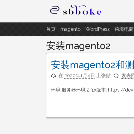
跳
至
内
记录跨境电商独立站开发遇到的点
容
首页
magento
WordPress
跨境电商
安装magento2
安装magento2和
在
2020年1月4日
上张贴
发表
环境 服务器环境 2.3.x版本: https://devd