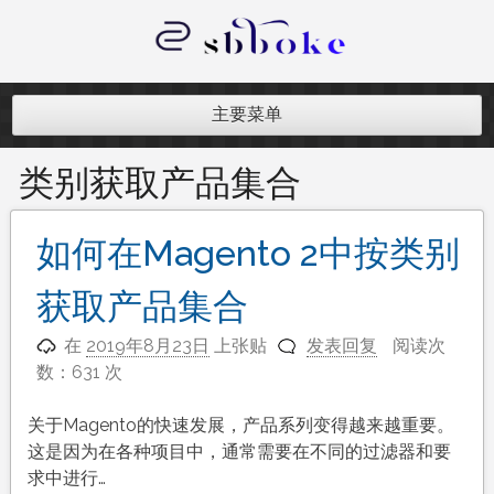
跳
至
内
记录跨境电商独立站开发遇到的点点
容
滴滴
主要菜单
类别获取产品集合
如何在Magento 2中按类别
获取产品集合
在
2019年8月23日
上张贴
发表回复
阅读次
数：631 次
关于Magento的快速发展，产品系列变得越来越重要。
这是因为在各种项目中，通常需要在不同的过滤器和要
求中进行…