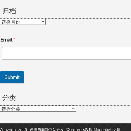
归档
归
档
Email
*
Submit
分类
分
类
Copyright 2026 , 跨境电商独立站开发_Wordpress教程-Magento中文博