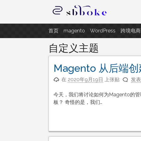
跳
至
内
记录跨境电商独立站开发遇到的点
容
首页
magento
WordPress
跨境电商
自定义主题
Magento 从后
在
2020年9月19日
上张贴
发表
今天，我们将讨论如何为Magento
板？ 奇怪的是，我们…