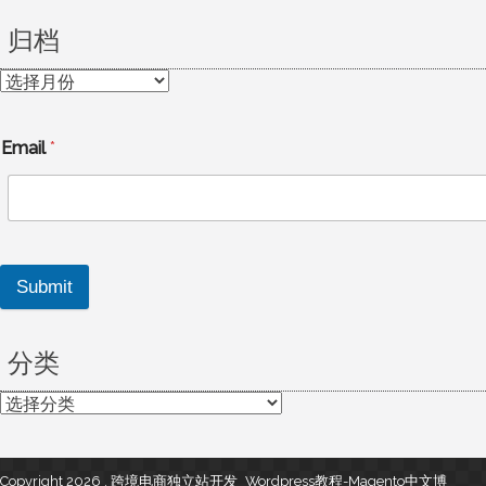
归档
归
档
Email
*
Submit
分类
分
类
Copyright 2026 , 跨境电商独立站开发_Wordpress教程-Magento中文博