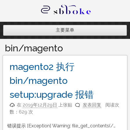
跳
至
内
记录跨境电商独立站开发遇到的点点
容
滴滴
主要菜单
bin/magento
magento2 执行
bin/magento
setup:upgrade 报错
在
2019年12月29日
上张贴
发表回复
阅读次
数：629 次
错误提示 [Exception] Warning: file_get_contents(/…