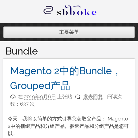
跳
至
内
记录跨境电商独立站开发遇到的点点
容
滴滴
主要菜单
Bundle
Magento 2中的Bundle，
Grouped产品
在
2019年9月6日
上张贴
发表回复
阅读次
数：637 次
今天，我将以简单的方式引导您获取父产品： Magento
2中的捆绑产品和分组产品。捆绑产品和分组产品是您可
以…