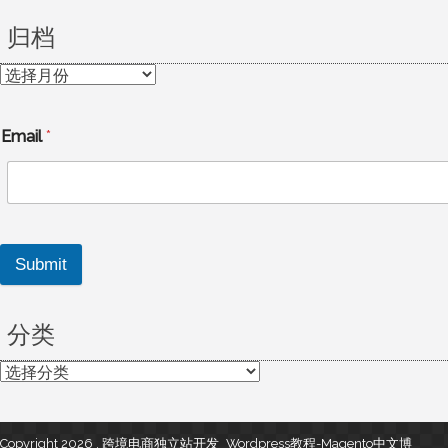
归档
归
档
Email
*
Submit
分类
分
类
Copyright 2026 , 跨境电商独立站开发_Wordpress教程-Magento中文博