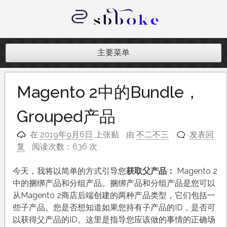
跳
至
内
记录跨境电商独立站开发遇到的点点
容
滴滴
主要菜单
Magento 2中的Bundle，
Grouped产品
在
2019年9月6日
上张贴
由
不二不三
发表回
复
阅读次数：636 次
今天，我将以简单的方式引导您
获取父产品：
Magento 2
中的捆绑产品和分组产品。捆绑产品和分组产品是您可以
从Magento 2商店后端创建的两种产品类型，它们包括一
些子产品。您是否想知道如果您持有子产品的ID，是否可
以获得父产品的ID。这里是指导您应该做的事情的正确场