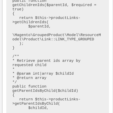
public function 
getChildrenIds($parentId, $required = 
true)

{

   return $this->productLinks-
>getChildrenIds(

       $parentId,

\Magento\GroupedProduct\Model\ResourceM
odel\Product\Link::LINK_TYPE_GROUPED

   );

}

/**

* Retrieve parent ids array by 
requested child

*

* @param int|array $childId

* @return array

*/

public function 
getParentIdsByChild($childId)

{

   return $this->productLinks-
>getParentIdsByChild(

       $childId,
