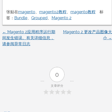
张贴在
magento
、
magento2教程
、
magento教程
标
签：
Bundle
、
Grouped
、
Magento 2
←
Magento 2应用程序运行期
Magento 2 更改产品图像大
文
间发生错误。有关详细信息，
小
→
请参阅异常日志
章
导
航
0
文章评分