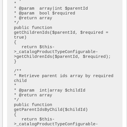
*

* @param  array|int $parentId

* @param  bool $required

* @return array

*/

public function 
getChildrenIds($parentId, $required = 
true)

{

   return $this-
>_catalogProductTypeConfigurable-
>getChildrenIds($parentId, $required);

}

/**

* Retrieve parent ids array by required 
child

*

* @param  int|array $childId

* @return array

*/

public function 
getParentIdsByChild($childId)

{

   return $this-
>_catalogProductTypeConfigurable-