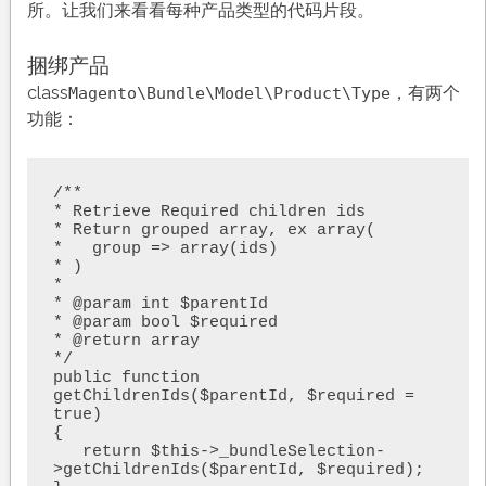
所。让我们来看看每种产品类型的代码片段。
捆绑产品
class
，有两个
Magento\Bundle\Model\Product\Type
功能：
/**

* Retrieve Required children ids

* Return grouped array, ex array(

*   group => array(ids)

* )

*

* @param int $parentId

* @param bool $required

* @return array

*/

public function 
getChildrenIds($parentId, $required = 
true)

{

   return $this->_bundleSelection-
>getChildrenIds($parentId, $required);
