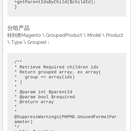
>getParentIdsByChild($childId);

}
分组产品
转到类Magento \ GroupedProduct \ Model \ Product
\ Type \ Grouped：
/**

* Retrieve Required children ids

* Return grouped array, ex array(

*   group => array(ids)

* )

*

* @param int $parentId

* @param bool $required

* @return array

*

* 
@SuppressWarnings(PHPMD.UnusedFormalPar
ameter)

*/
