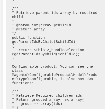
}

/**

* Retrieve parent ids array by required 
child

*

* @param int|array $childId

* @return array

*/

public function 
getParentIdsByChild($childId)

{

   return $this->_bundleSelection-
>getParentIdsByChild($childId);

}

Configurable product: You can see the 
class 
Magento\ConfigurableProduct\Model\Produ
ct\Type\Configurable, it also has two 
functions:

/**

* Retrieve Required children ids

* Return grouped array, ex array(

*   group => array(ids)

* )
