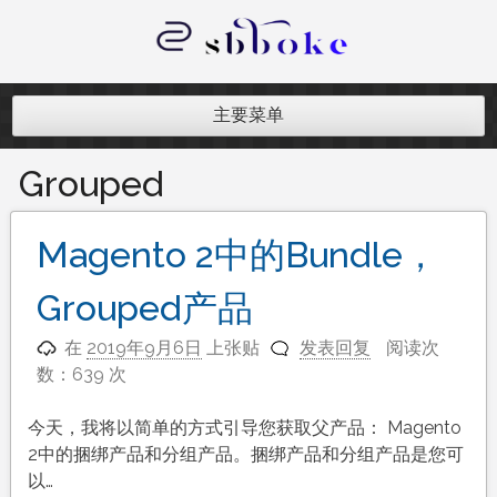
跳
至
内
记录跨境电商独立站开发遇到的点点
容
滴滴
主要菜单
Grouped
Magento 2中的Bundle，
Grouped产品
在
2019年9月6日
上张贴
发表回复
阅读次
数：639 次
今天，我将以简单的方式引导您获取父产品： Magento
2中的捆绑产品和分组产品。捆绑产品和分组产品是您可
以…