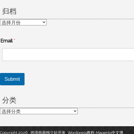
归档
归
档
Email
*
Submit
分类
分
类
Copyright 2026 , 跨境电商独立站开发_Wordpress教程-Magento中文博