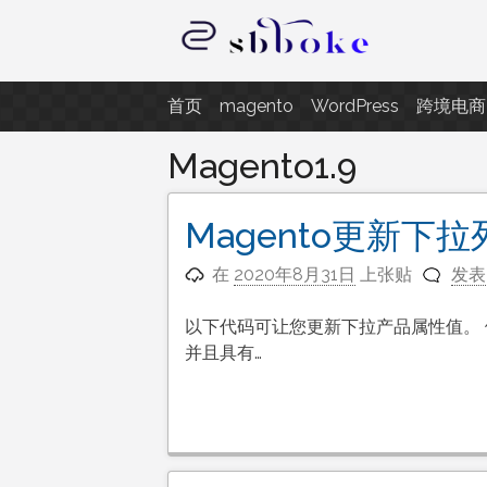
跳
至
内
记录跨境电商独立站开发遇到的点
容
首页
magento
WordPress
跨境电商
Magento1.9
Magento更新下
在
2020年8月31日
上张贴
发表
以下代码可让您更新下拉产品属性值。 假设
并且具有…