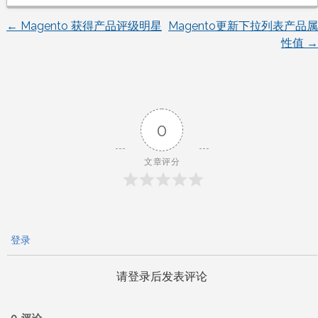
←
Magento 获得产品评级明星
Magento更新下拉列表产品属
文
性值
→
章
导
0
航
文章评分
登录
请登录后发表评论
0
评论