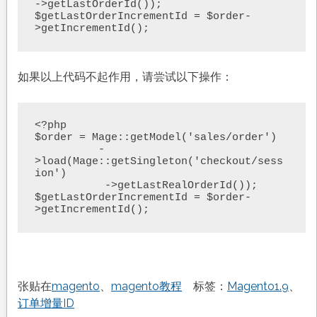
->getLastOrderId());

$getLastOrderIncrementId = $order-
>getIncrementId();
如果以上代码不起作用，请尝试以下操作：
<?php

$order = Mage::getModel('sales/order')

          -
>load(Mage::getSingleton('checkout/sess
ion')

           ->getLastRealOrderId());

$getLastOrderIncrementId = $order-
>getIncrementId();
张贴在
magento
、
magento教程
标签：
Magento1.9
、
订单增量ID