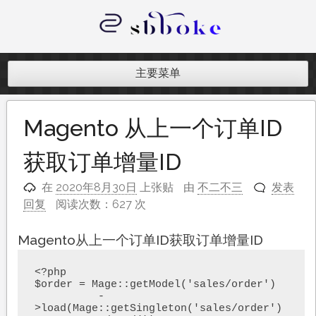
跳
至
内
记录跨境电商独立站开发遇到的点点
容
滴滴
主要菜单
Magento 从上一个订单ID
获取订单增量ID
在
2020年8月30日
上张贴
由
不二不三
发表
回复
阅读次数：627 次
Magento从上一个订单ID获取订单增量ID
<?php

$order = Mage::getModel('sales/order')

          -
>load(Mage::getSingleton('sales/order')