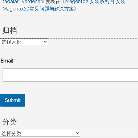
tadalafil vardenafil
发表在《
Magento2 安装系列四 安装
Magento2.3常见问题与解决方案
》
归档
归
档
Email
*
Submit
分类
分