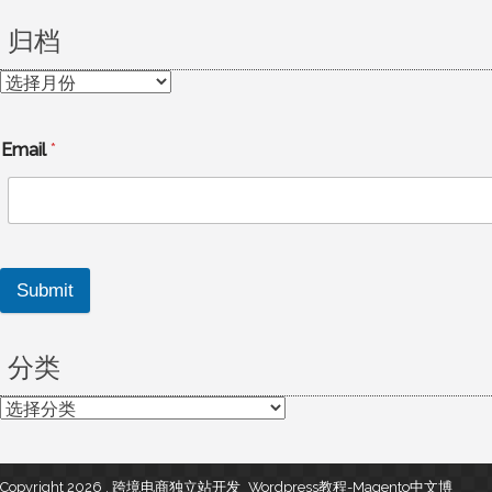
归档
归
档
Email
*
Submit
分类
分
类
Copyright 2026 , 跨境电商独立站开发_Wordpress教程-Magento中文博