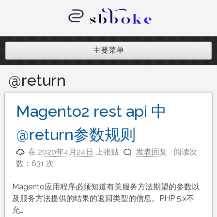
跳
至
内
记录跨境电商独立站开发遇到的点点
容
滴滴
主要菜单
@return
Magento2 rest api 中
@return参数规则
在
2020年4月24日
上张贴
发表回复
阅读次
数：631 次
Magento应用程序必须知道有关服务方法期望的参数以
及服务方法提供的结果的返回类型的信息。PHP 5.x不
允…