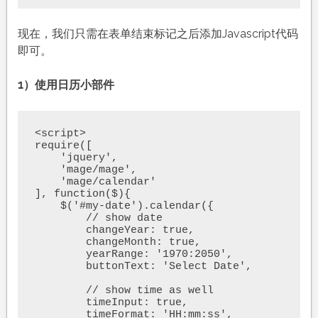
现在，我们只需在表单结束标记之后添加Javascript代码
即可。
1）使用日历小部件
<script>

require([

    'jquery',

    'mage/mage',

    'mage/calendar'

], function($){

    $('#my-date').calendar({

        // show date

        changeYear: true,

        changeMonth: true,

        yearRange: '1970:2050',

        buttonText: 'Select Date',

        // show time as well

        timeInput: true,

        timeFormat: 'HH:mm:ss',
