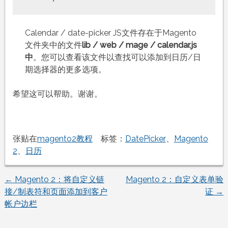
Calendar / date-picker JS文件存在于Magento
文件夹中的文件
lib / web / mage / calendar.js
中
。您可以查看该文件以查找可以添加到日历/日
期选择器的更多选项。
希望这可以帮助。谢谢。
张贴在
magento2教程
标签：
DatePicker
、
Magento
2
、
日历
←
Magento 2：将自定义链
Magento 2：自定义表单验
文
接/制表符和页面添加到客户
证
→
帐户边栏
章