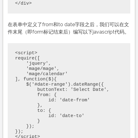
</div>
在表单中定义了from和to date字段之后，我们可以在文
件末尾（即form标记结束后）编写以下javascript代码。
<script>

require([

    'jquery',

    'mage/mage',

    'mage/calendar'

], function($){

    $('#date-range').dateRange({

        buttonText: 'Select Date',

        from: {

            id: 'date-from'

        },

        to: {

            id: 'date-to'

        }

    });

});

</script>