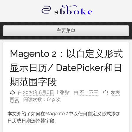
跳
至
内
记录跨境电商独立站开发遇到的点点
容
滴滴
主要菜单
Magento 2：以自定义形式
显示日历/ DatePicker和日
期范围字段
在
2020年8月6日
上张贴
由
不二不三
发表
回复
阅读次数：619 次
本文介绍了如何在Magento 2中以任何自定义形式添加
日历或日期选择器字段。