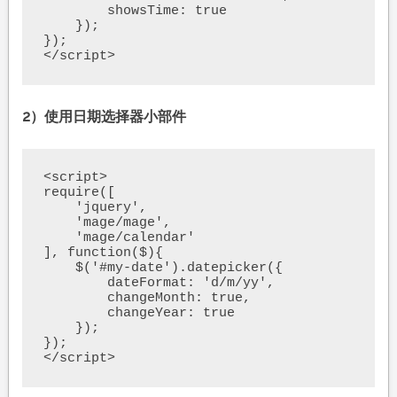
        showsTime: true

    });

});

</script>
2）使用日期选择器小部件
<script>

require([

    'jquery',

    'mage/mage',

    'mage/calendar'

], function($){

    $('#my-date').datepicker({

        dateFormat: 'd/m/yy',

        changeMonth: true,

        changeYear: true

    });

});

</script>