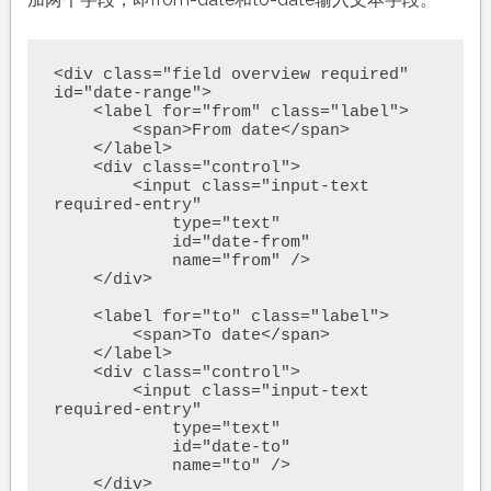
<div class="field overview required" 
id="date-range">

    <label for="from" class="label">

        <span>From date</span>

    </label>

    <div class="control">

        <input class="input-text 
required-entry"

            type="text"

            id="date-from"

            name="from" />

    </div>

    <label for="to" class="label">

        <span>To date</span>

    </label>

    <div class="control">

        <input class="input-text 
required-entry"

            type="text"

            id="date-to"

            name="to" />

    </div>
