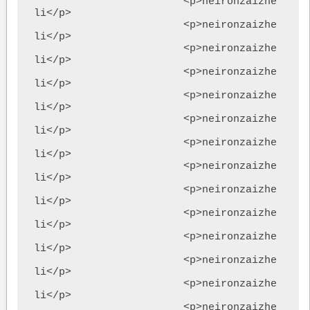
			<p>neironzaizhe
li</p>

			<p>neironzaizhe
li</p>

			<p>neironzaizhe
li</p>

			<p>neironzaizhe
li</p>

			<p>neironzaizhe
li</p>

			<p>neironzaizhe
li</p>

			<p>neironzaizhe
li</p>

			<p>neironzaizhe
li</p>

			<p>neironzaizhe
li</p>

			<p>neironzaizhe
li</p>			

			<p>neironzaizhe
li</p>

			<p>neironzaizhe
li</p>

			<p>neironzaizhe
li</p>

			<p>neironzaizhe