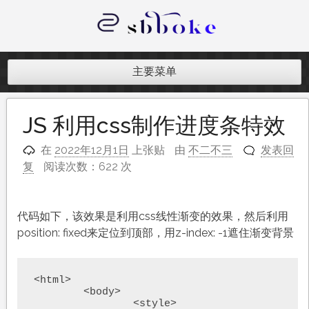
跳
至
内
记录跨境电商独立站开发遇到的点点
容
滴滴
主要菜单
JS 利用css制作进度条特效
在
2022年12月1日
上张贴
由
不二不三
发表回
复
阅读次数：622 次
代码如下，该效果是利用css线性渐变的效果，然后利用
position: fixed来定位到顶部，用z-index: -1遮住渐变背景
<html>

	<body>

		<style>
