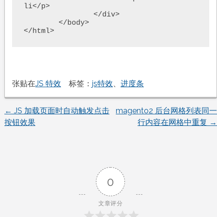
li</p>

		</div>

	</body>

</html>
张贴在
JS 特效
标签：
js特效
、
进度条
←
JS 加载页面时自动触发点击
magento2 后台网格列表同一
文
按钮效果
行内容在网格中重复
→
章
导
0
航
文章评分