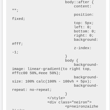
			body::after {

			    content: 
"";

			    position: 
fixed;

			    top: 5px;

			    left: 0;

			    bottom: 0;

			    right: 0;

			    background: 
#fff;

			    z-index: 
-1;

			}

			body {

			    background-
image: linear-gradient(to right top,  
#ffcc00 50%,#eee 50%);

			    background-
size: 100% calc(100% - 100vh + 5px);

			    background-
repeat: no-repeat;

			}

		</style>

		<div class="neiron">

			<p>neironzaizhe