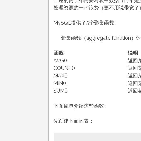
上述的例子都需要对表中数据（而不是
处理资源的一种浪费（更不用说带宽了
MySQL提供了5个聚集函数。
聚集函数（aggregate funct
函数
说明
AVG()
返回
COUNT()
返回
MAX()
返回
MIN()
返回
SUM()
返回
下面简单介绍这些函数
先创建下面的表：