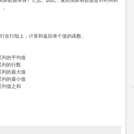
实际数据本身）汇总。因此，返回实际表数据是对时间和
）。
ion）运行在行组上，计算和返回单个值的函数。
某列的平均值
某列的行数
某列的最大值
某列的最小值
某列值之和