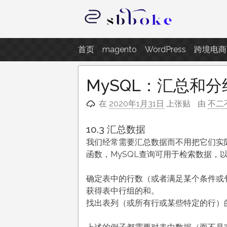
跳
至
内
记录跨境电商独立站开发遇到的点
容
首页
magento
WordPress
跨境电商
MySQL：汇总和分
在
2020年1月31日
上张贴
由
不二
10.3 汇总数据
我们经常需要汇总数据而不用把它们实际
函数，MySQL查询可用于检索数据，
确定表中的行数（或者满足某个条件或
获得表中行组的和。
找出表列（或所有行或某些特定的行）