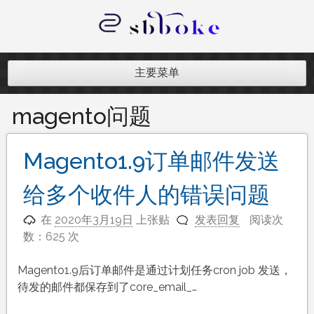
跳
至
内
记录跨境电商独立站开发遇到的点点
容
滴滴
主要菜单
magento问题
Magento1.9订单邮件发送
给多个收件人的错误问题
在
2020年3月19日
上张贴
发表回复
阅读次
数：625 次
Magento1.9后订单邮件是通过计划任务cron job 发送，
待发的邮件都保存到了core_email_…