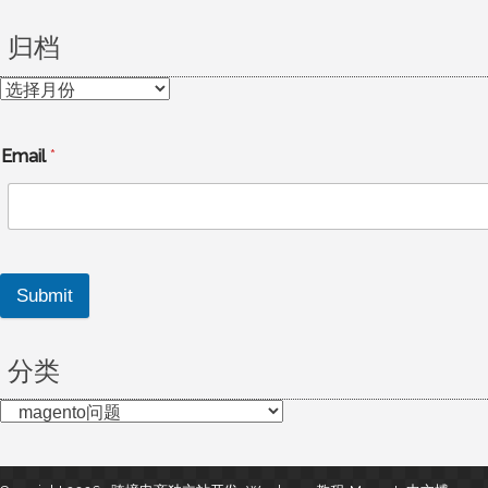
归档
归
档
Email
*
Submit
分类
分
类