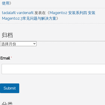
使用
》
tadalafil vardenafil
发表在《
Magento2 安装系列四 安装
Magento2.3常见问题与解决方案
》
归档
归
档
Email
*
Submit
分类